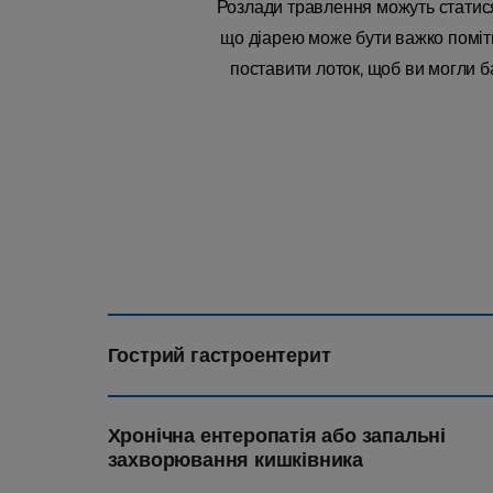
Розлади травлення можуть статися 
що діарею може бути важко помітит
поставити лоток, щоб ви могли б
Гострий гастроентерит
Хронічна ентеропатія або запальні
захворювання кишківника