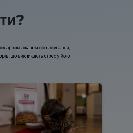
гти?
еринарним лікарем про лікування,
рів, що викликають стрес у його