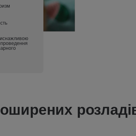
ризм
ість
 виснажливою
ь проведення
нарного
оширених розладі