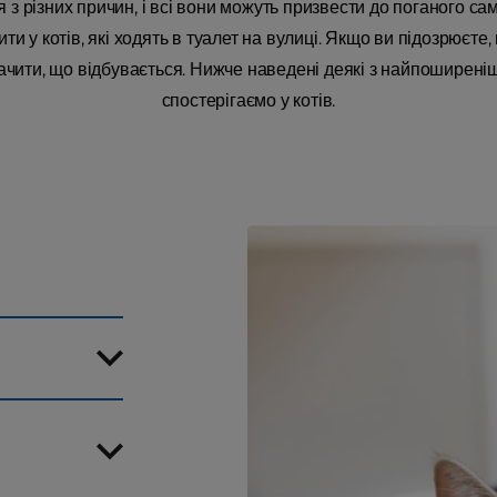
з різних причин, і всі вони можуть призвести до поганого са
и у котів, які ходять в туалет на вулиці. Якщо ви підозрюєте
ачити, що відбувається. Нижче наведені деякі з найпоширені
спостерігаємо у котів.