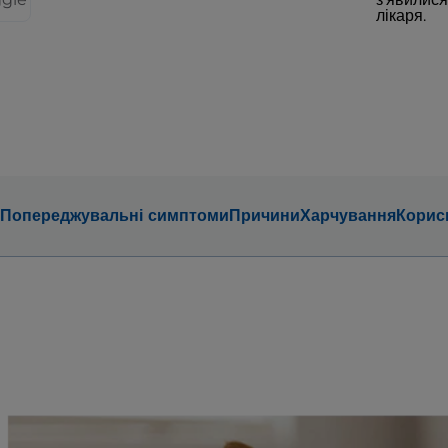
лікаря.
Попереджувальні симптоми
Причини
Харчування
Корисн