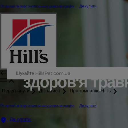
Отримайте персоналізовану рекомендацію
Де купити
здоров'я трав
Переглянути
Дізнатися
Про компанію Hill's
Отримайте персоналізовану рекомендацію
Де купити
Де купити