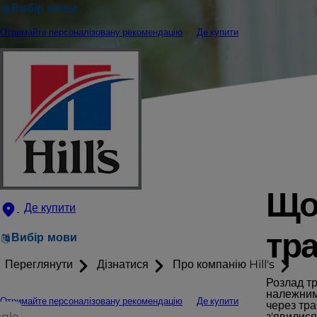
Вибір мови
Отримайте персоналізовану рекомендацію
Де купити
Що
Де купити
тра
Вибір мови
Переглянути
Дізнатися
Про компанію Hill's
Розлад т
належним
Отримайте персоналізовану рекомендацію
Де купити
через тра
ggle
з'явилис