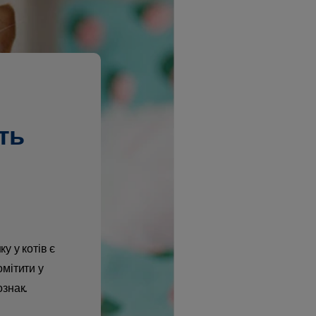
ть
 у котів є
омітити у
ознак.