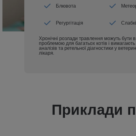
Блювота
Метео
Регургітація
Слабк
Хронічні розлади травлення можуть бути
проблемою для багатьох котів і вимагают
аналізів та ретельної діагностики у ветери
лікаря.
Приклади п