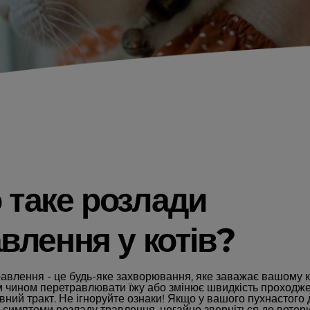
 таке розлади
влення у котів?
равлення - це будь-яке захворювання, яке заважає вашому 
 чином перетравлювати їжу або змінює швидкість проходже
вний тракт. Не ігноруйте ознаки! Якщо у вашого пухнастого 
я симптоми розладу травлення, негайно зверніться до ветер