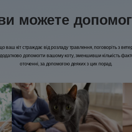
ви можете допомо
о ваш кіт страждає від розладу травлення, поговоріть з вет
додатково допомогти вашому коту, зменшивши кількість факто
оточенні, за допомогою деяких з цих порад.