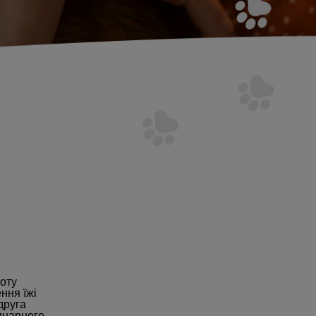
коту
ння їжі
друга
инарного