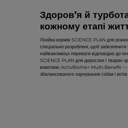
Здоров’я й турбота
кожному етапі жит
Лінійка кормів SCIENCE PLAN для різних
спеціально розроблені, щоб забезпечит
найважливіші переваги відповідно до їхнь
SCIENCE PLAN для дорослих і тварин зрі
комплекс ActivBiome+ Multi-Benefit — д
збалансованого харчування собак і котів.