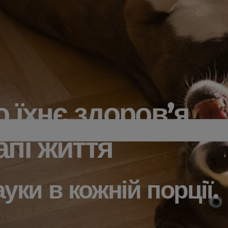
о їхнє здоров’я
апі життя
уки в кожній порції.