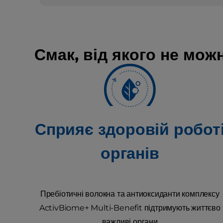
Смак, від якого не мо
Сприяє здоровій робот
органів
Пребіотичні волокна та антиоксиданти комплексу
ActivBiome+ Multi-Benefit підтримують життєво
важливі органи