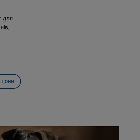
t для
нів,
аціони