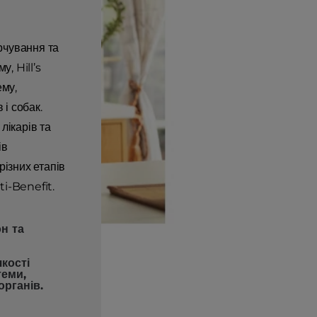
арчування та
, Hill’s
ему,
 і собак.
лікарів та
ів
різних етапів
i-Benefit.
н та
кості
теми,
органів.