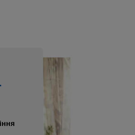
-
іння