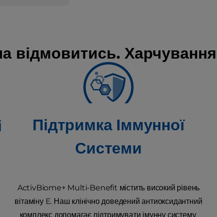
жна відмовитись. Харчування
Підтримка Іммунної
і
Системи
ActivBiome+ Multi-Benefit містить високий рівень
вітаміну E. Наш клінічно доведений антиоксидантний
комплекс допомагає підтримувати імунну систему.