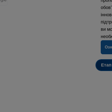
пропо
обов
інно
підтр
ви м
необх
Оз
Етап