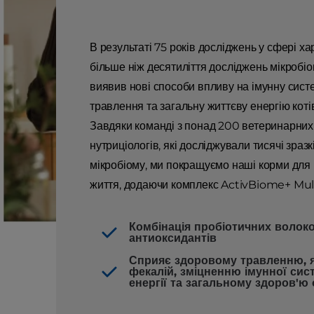
В результаті 75 років досліджень у сфері х
більше ніж десятиліття досліджень мікробіому
виявив нові способи впливу на імунну сист
травлення та загальну життєву енергію котів
Завдяки команді з понад 200 ветеринарних 
нутриціологів, які досліджували тисячі зразк
мікробіому, ми покращуємо наші корми для 
життя, додаючи комплекс ActivBiome+ Mult
Комбінація пробіотичних волоко
антиоксидантів
Сприяє здоровому травленню, я
фекалій, зміцненню імунної сис
енергії та загальному здоров'ю 