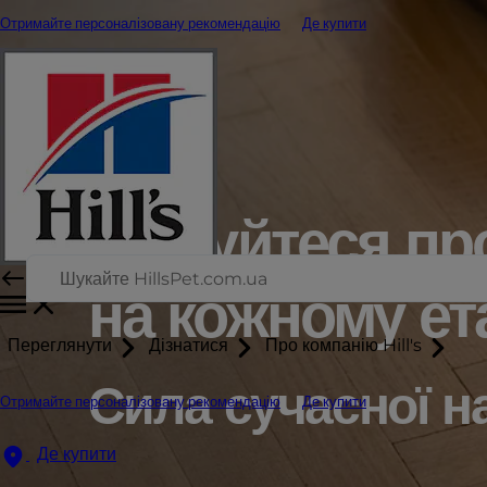
Отримайте персоналізовану рекомендацію
Де купити
Піклуйтеся пр
на кожному ет
Переглянути
Дізнатися
Про компанію Hill's
Сила сучасної на
Отримайте персоналізовану рекомендацію
Де купити
Де купити