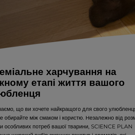
еміальне харчування на
жному етапі життя вашого
юбленця
наємо, що ви хочете найкращого для свого улюблен
е обирайте між смаком і користю. Незалежно від розм
 чи особливих потреб вашої тварини, SCIENCE PLAN