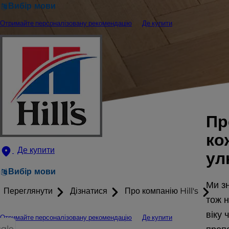
Вибір мови
Отримайте персоналізовану рекомендацію
Де купити
Пр
ко
Де купити
ул
Вибір мови
Ми з
Переглянути
Дізнатися
Про компанію Hill's
тож н
віку
Отримайте персоналізовану рекомендацію
Де купити
ggle