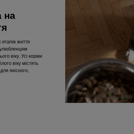
 на
тя
 етапів життя
и улюбленцям
ого віку. Усі корми
лого віку містять
ля якісного,