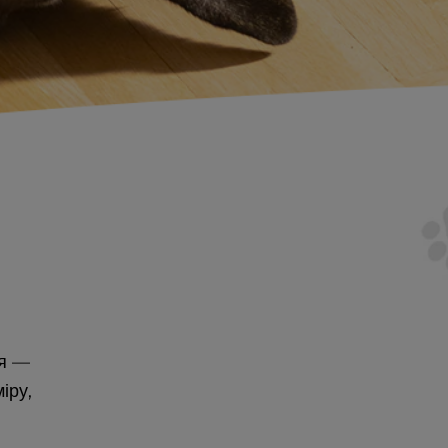
ця —
іру,