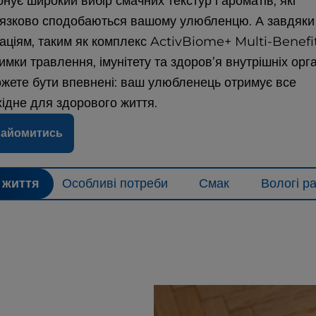
нує широкий вибір смачних текстур і ароматів, які
’язково сподобаються вашому улюбленцю. А завдяки
ваціям, таким як комплекс ActivBiome+ Multi-Benefi
имки травлення, імунітету та здоров’я внутрішніх орга
ожете бути впевнені: ваш улюбленець отримує все
ідне для здорового життя.
найомитись
 життя
Особливі потреби
Смак
Вологі р