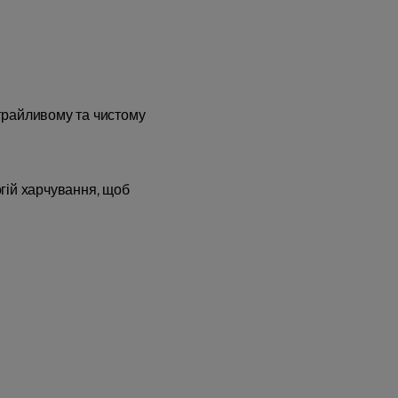
, грайливому та чистому
огій харчування, щоб