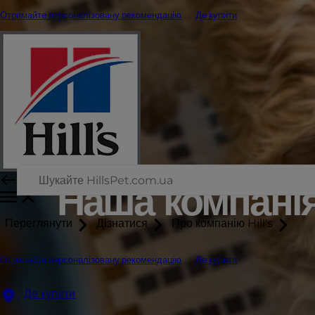
Отримайте персоналізовану рекомендацію
Де купити
Наша компані
Переглянути
Дізнатися
Про компанію Hill's
Отримайте персоналізовану рекомендацію
Де купити
Де купити