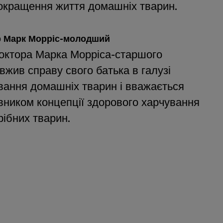
окращення життя домашніх тварин.
р Марк Морріс-молодший
октора Марка Морріса-старшого
вжив справу свого батька в галузі
вання домашніх тварин і вважається
вником концепції здорового харчування
рібних тварин.