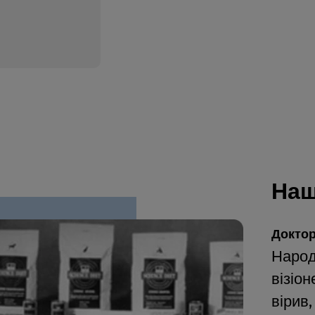
Наш
Доктор
Народ
візіон
вірив