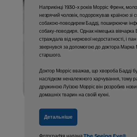
Наприкінці 1930-х років Морріс Френк, мол
незрячий чоловік, подорожував країною зі с
собакою-поводирем Бадді, поширюючи інф
собаку-поводиря. Однак німецька вівчарка 
страждала від ниркової недостатності, і па
звернувся за допомогою до доктора Марка 
старшого.
Доктор Морріс вважав, що хвороба Бадді б
наслідком неналежного харчування, тому р
дружиною Луїзою Морріс він розробив нови
домашніх тварин на своїй кухні.
Детальніше
Фотографія надана
The Seeing Eye®