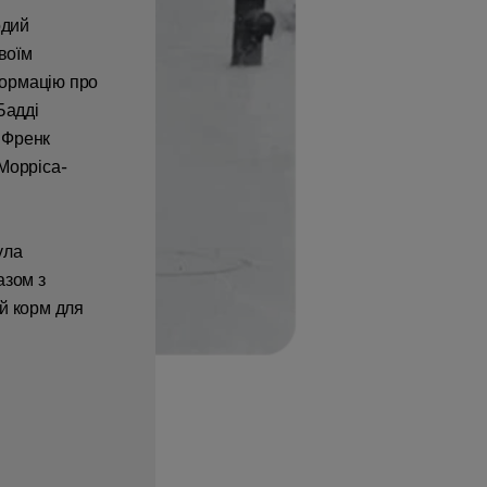
одий
воїм
ормацію про
Бадді
н Френк
Морріса-
ула
азом з
й корм для