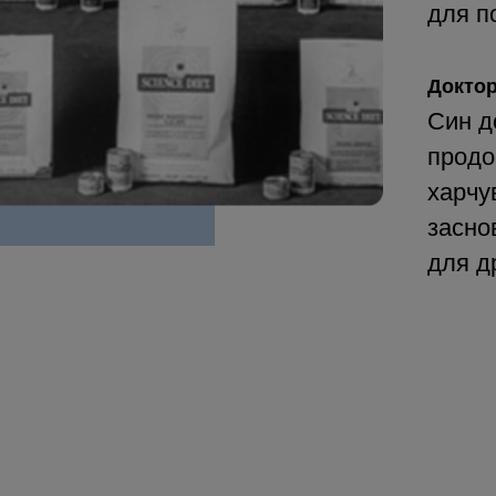
для п
Докто
Син д
продо
харчу
засно
для д