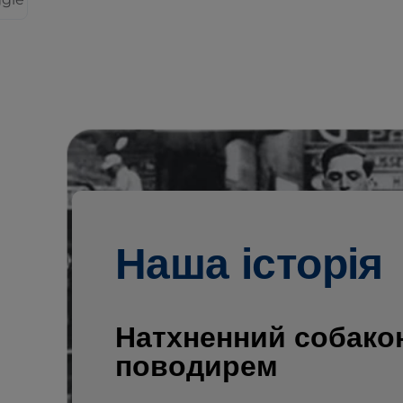
Наша історія
Натхненний собако
поводирем