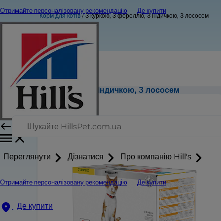
Отримайте персоналізовану рекомендацію
Де купити
Корм для котів
З куркою, З фореллю, З індичкою, З лососем
З куркою, З фореллю, З індичкою, З лососем
Переглянути
Дізнатися
Про компанію Hill's
Отримайте персоналізовану рекомендацію
Де купити
Де купити