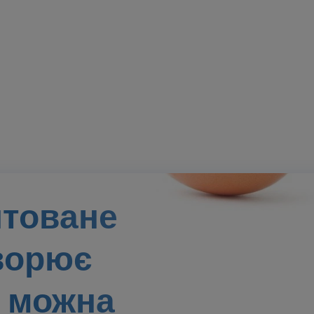
нтоване
ворює
 можна