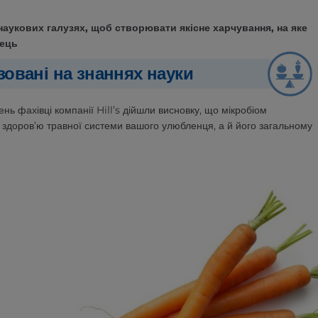
наукових галузях, щоб створювати якісне харчування, на яке
нець
азовані на знаннях науки
ень фахівці компанії Hill’s дійшли висновку, що мікробіом
 здоров’ю травної системи вашого улюбленця, а й його загальному