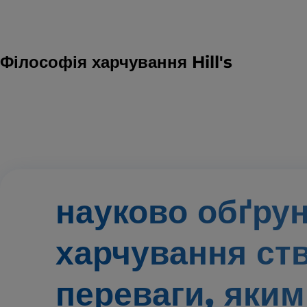
Філософія харчування Hill's
науково обґру
харчування ст
переваги,
яким