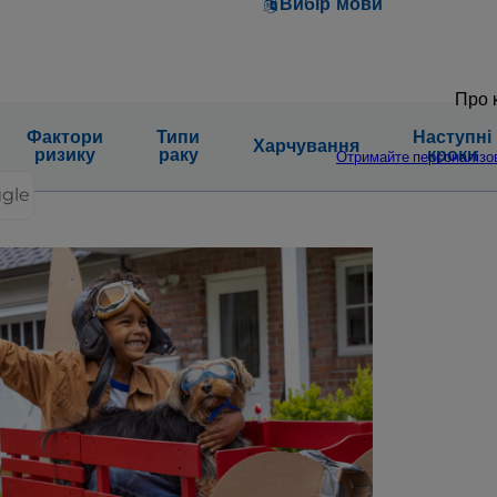
Вибір мови
Про к
Фактори
Типи
Наступні
Харчування
ризику
раку
кроки
Отримайте персоналізо
ggle