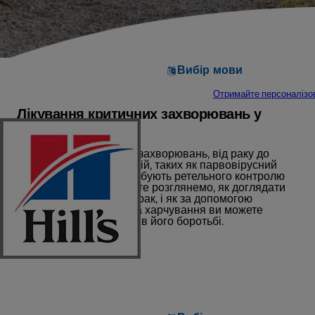
Вибір мови
Отримайте персоналізо
Лікування критичних захворювань у
собак
Існує багато критичних захворювань, від раку до
важких вірусних інфекцій, таких як парвовірусний
ентерит. Всі вони потребують ретельного контролю
за харчуванням. Давайте розглянемо, як доглядати
за собакою, хворою на рак, і як за допомогою
правильного догляду та харчування ви можете
підтримати свого друга в його боротьбі.