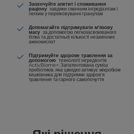
Заохочуйте апетит і споживання
раціону
завдяки смачним інгредієнтам і
легким у пережовуванні гранулам
Допомагайте підтримувати м'язову
масу
за допомогою легкозасвоюваного
білка та достатньої кількості незамінних
амінокислот
Підтримуйте здорове травлення за
допомогою
технології інгредієнтів
ActivBiome+: Запатентована суміш
пребіотиків, яка швидко активує мікробіом
кишківника для підтримки здоров'я
травлення та гарного самопочуття