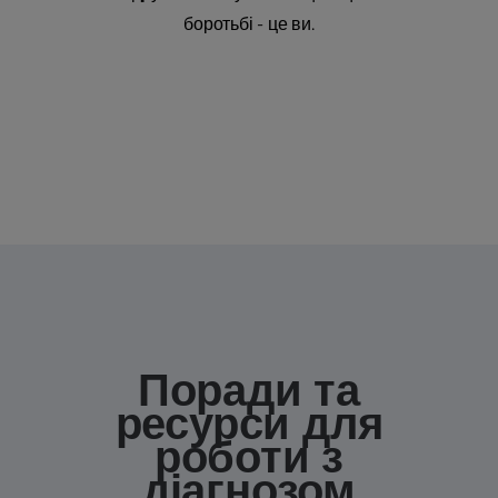
боротьбі - це ви.
Поради та
ресурси для
роботи з
діагнозом