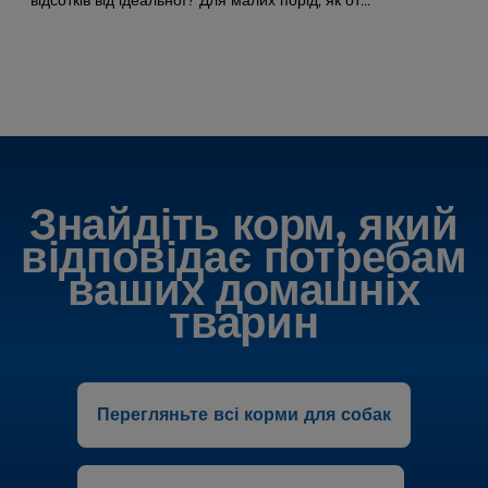
відсотків від ідеальної? Для малих порід, як от
чихуахуа, це означає всього 330 г зайвої ваги, а для
ротвейлера — більше 7,5 кг.
Знайдіть корм, який
відповідає потребам
ваших домашніх
тварин
Перегляньте всі корми для собак