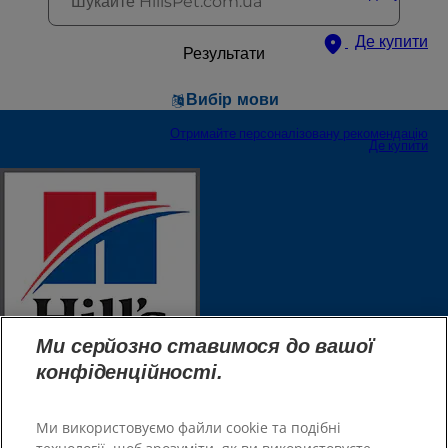
Де купити
Результати
Вибір мови
Отримайте персоналізовану рекомендацію
Де купити
Великобританія
Ресурси
Зв'язатися з нами
Карта сайту
Наші сайти
Ми серйозно ставимося до вашої
конфіденційності.
Hill’s Vet
Де купити
Кар'єра
Ми використовуємо файли cookie та подібні