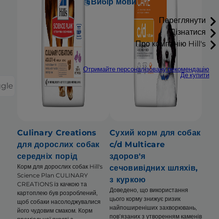
Вибір мови
Переглянути
Дізнатися
Про компанію Hill's
Отримайте персоналізовану рекомендацію
Де купити
ggle
Culinary Creations
Cухий корм для собак
для дорослих собак
c/d Multicare
середніх порід
здоров'я
Корм для дорослих собак Hill's
сечовивідних шляхів,
Science Plan CULINARY
з куркою
CREATIONS із качкою та
Доведено, що використання
картоплею був розроблений,
цього корму знижує ризик
щоб собаки насолоджувалися
найпоширеніших захворювань,
його чудовим смаком. Корм
пов’язаних з утворенням каменів