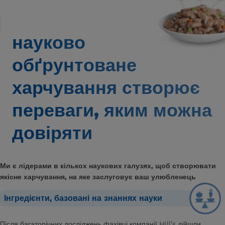
науково
обґрунтоване
харчування створює
переваги,
яким можна
довіряти
Ми є лідерами в кількох наукових галузях, щоб створювати
якісне харчування, на яке заслуговує ваш улюбленець
Інгредієнти, базовані на знаннях науки
Після багаторічних досліджень фахівці компанії Hill’s дійшли