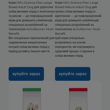
Корм Hill’s Science Plan Large
Корм Hill’s Science Plan Large
Breed Adult Dog для дорослих
Breed Mature Adult Dog для
собак великих порід з ягнятиною
зрілих собак великих порід із
та рисом — це повнораціонний
курятиною — це повнораціонний
корм для домашніх улюбленців,
корм для домашніх улюбленців,
спеціально розроблений за
спеціально розроблений за
технологією ActivBiome+ Multi-
технологією ActivBiome+ Multi-
Benefit.
Benefit.
Він спеціально призначений для
Цей корм спеціально
задоволення енергетичних
розроблено на основі
потреб собак великих порід у
інгредієнтів, які підтримують
період розквіту їхнього життя.
здоровий процес старіння в
собак великих порід.
купуйте зараз
купуйте зараз