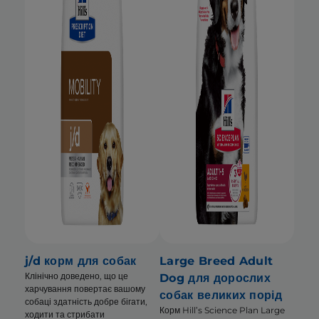
j/d корм для собак
Large Breed Adult
Клінічно доведено, що це
Dog для дорослих
харчування повертає вашому
собак великих порід
собаці здатність добре бігати,
Корм Hill’s Science Plan Large
ходити та стрибати