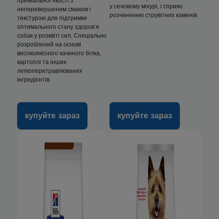
преміальної якості з
у сечовому міхурі, і сприяє
неперевершеним смаком і
розчиненню струвітних каменів
текстурою для підтримки
оптимального стану здоров’я
собак у розквіті сил. Спеціально
розроблений на основі
високоякісного качиного білка,
картоплі та інших
легкоперетравлюваних
інгредієнтів.
купуйте зараз
купуйте зараз