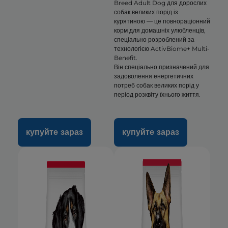
Breed Adult Dog для дорослих
собак великих порід із
курятиною — це повнораціонний
корм для домашніх улюбленців,
спеціально розроблений за
технологією ActivBiome+ Multi-
Benefit.
Він спеціально призначений для
задоволення енергетичних
потреб собак великих порід у
період розквіту їхнього життя.
купуйте зараз
купуйте зараз