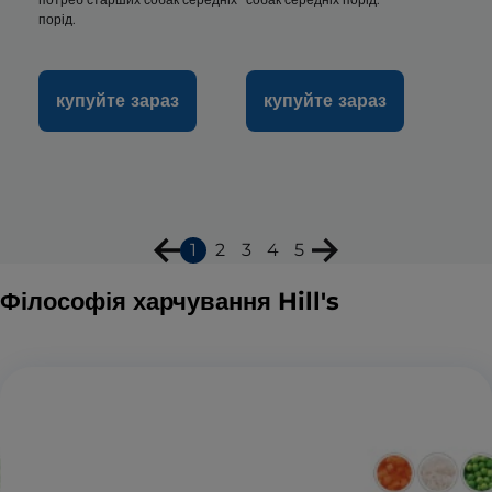
порід.
купуйте зараз
купуйте зараз
1
2
3
4
5
Філософія харчування Hill's