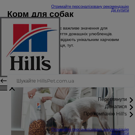
Отримайте персоналізовану рекомендацію
Де купити
Корм для собак
Правильне харчування має важливе значення для
щасливого та здорового життя домашніх улюбленців.
Дізнайтеся, які корми відповідають унікальним харчовим
потребам вашого улюбленця, тут.
Переглянути
Дізнатися
Про компанію Hill's
Отримайте персоналізовану рекомендацію
Де купити