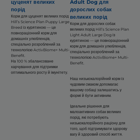
цуценят великих
Adult Dog для
порід
дорослих собак
Корм для цуценят великих порід
великих порід
Hill’s Science Plan Puppy Large
Корм для дорослих собак
Breed із курятиною — це
великих порід Hill’s Science Plan
повнораціонний корм для
Light Adult Large Dog із
домашніх улюбленців,
курятиною — це повнораціонний
спеціально розроблений за
корм для домашніх улюбленців,
технологією ActivBiome+ Multi-
спеціально розроблений за
Benefit.
технологією ActivBiome+ Multi-
На 100 % збалансоване
Benefit.
харчування для підтримки
оптимального росту й імунітету.
Наш низькокалорійний корм із
чудовим смаком допомагає
вашому собаці залишатись у
формі й бути активним.
Ідеальне рішення для
малоактивних собак великих
порід, які потребують
низькокалорійного раціону для
того, щоб підтримувати здорову
вагу й здоровий спосіб життя.