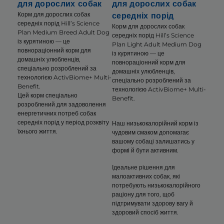
для дорослих собак
для дорослих собак
Корм для дорослих собак
середніх порід
середніх порід Hill’s Science
Корм для дорослих собак
Plan Medium Breed Adult Dog
середніх порід Hill’s Science
із курятиною — це
Plan Light Adult Medium Dog
повнораціонний корм для
із курятиною — це
домашніх улюбленців,
повнораціонний корм для
спеціально розроблений за
домашніх улюбленців,
технологією ActivBiome+ Multi-
спеціально розроблений за
Benefit.
технологією ActivBiome+ Multi-
Цей корм спеціально
Benefit.
розроблений для задоволення
енергетичних потреб собак
середніх порід у період розквіту
Наш низькокалорійний корм із
їхнього життя.
чудовим смаком допомагає
вашому собаці залишатись у
формі й бути активним.
Ідеальне рішення для
малоактивних собак, які
потребують низькокалорійного
раціону для того, щоб
підтримувати здорову вагу й
здоровий спосіб життя.