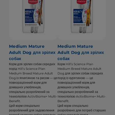
Medium Mature
Medium Mature
Adult Dog для зрілих
Adult Dog для зрілих
собак
собак
Корм для зрілих собак середніх
Корм Hill’s Science Plan
порід Hill’s Science Plan
Medium Breed Mature Adult
Medium Breed Mature Adult
Dog для зрілих собак середніх
Dog із ягнятиною та рисом — це
порід із курятиною — це
повнораціонний корм для
повнораціонний корм для
домашніх улюбленців,
домашніх улюбленців,
спеціально розроблений за
спеціально розроблений за
технологією ActivBiome+ Multi-
технологією ActivBiome+ Multi-
Benefit.
Benefit.
Цей корм спеціально
Цей корм спеціально
розроблений для задоволення
розроблено для потреб старших
потреб старших собак середніх
собак середніх порід.