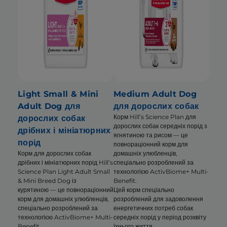
Light Small & Mini
Medium Adult Dog
Adult Dog для
для дорослих собак
Корм Hill’s Science Plan для
дорослих собак
дорослих собак середніх порід з
дрібних і мініатюрних
ягнятиною та рисом — це
порід
повнораціонний корм для
Корм для дорослих собак
домашніх улюбленців,
дрібних і мініатюрних порід Hill’s
спеціально розроблений за
Science Plan Light Adult Small
технологією ActivBiome+ Multi-
& Mini Breed Dog із
Benefit.
курятиною — це повнораціонний
Цей корм спеціально
корм для домашніх улюбленців,
розроблений для задоволення
спеціально розроблений за
енергетичних потреб собак
технологією ActivBiome+ Multi-
середніх порід у період розквіту
Benefit.
їхнього життя.