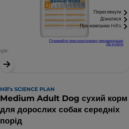
Вибір мови
Переглянути
Дізнатися
Про компанію Hill's
Отримайте персоналізовану рекомендацію
Де купити
ggle
Hill’s SCIENCE PLAN
Medium Adult Dog сухий корм
для дорослих собак середніх
порід