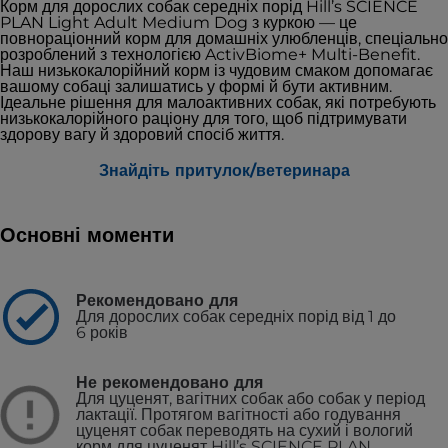
Корм для дорослих собак середніх порід Hill’s SCIENCE
PLAN Light Adult Medium Dog з куркою — це
повнораціонний корм для домашніх улюбленців, спеціально
розроблений з технологією ActivBiome+ Multi-Benefit.
Наш низькокалорійний корм із чудовим смаком допомагає
вашому собаці залишатись у формі й бути активним.
Ідеальне рішення для малоактивних собак, які потребують
низькокалорійного раціону для того, щоб підтримувати
здорову вагу й здоровий спосіб життя.
Знайдіть притулок/ветеринара
Основні моменти
Рекомендовано для
Для дорослих собак середніх порід від 1 до
6 років
Не рекомендовано для
Для цуценят, вагітних собак або собак у період
лактації. Протягом вагітності або годування
цуценят собак переводять на сухий і вологий
корм для цуценят Hill’s SCIENCE PLAN.