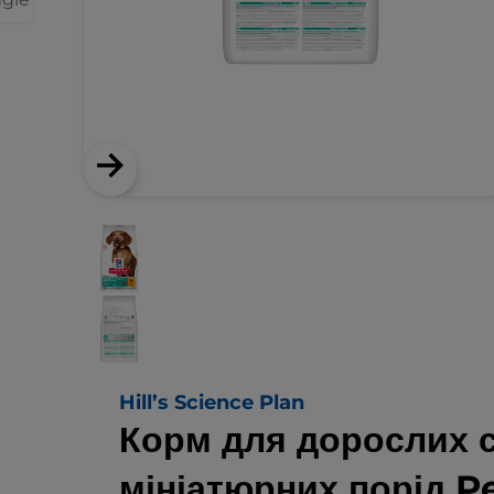
Hill’s Science Plan
Корм для дорослих с
мініатюрних порід P