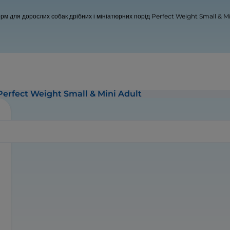
рм для дорослих собак дрібних і мініатюрних порід Perfect Weight Small & M
Perfect Weight Small & Mini Adult