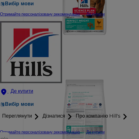
Вибір мови
Отримайте персоналізовану рекомендацію
Де купити
Де купити
Вибір мови
Переглянути
Дізнатися
Про компанію Hill's
Отримайте персоналізовану рекомендацію
Де купити
ggle