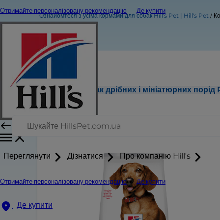
Отримайте персоналізовану рекомендацію
Де купити
Ознайомтеся з усіма кормами для собак Hill's Pet | Hill's Pet
Ко
Корм для дорослих собак дрібних і мініатюрних порід 
Переглянути
Дізнатися
Про компанію Hill's
Отримайте персоналізовану рекомендацію
Де купити
Де купити