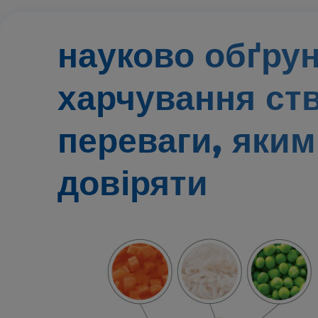
науково обґру
харчування ст
переваги,
яким
довіряти