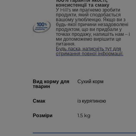
100% гарантія якості,
консистенції та смаку
У Hill's ми прагнемо зробити
продукти, який сподобається
вашому улюбленцю. Якщо ви з
будь-якої причини незадоволені
продуктом, що ви придбали у
точках продажу, напишіть нам – і
ми допоможемо вирішити це
питання.
Будь ласка, натисніть тут для
отримання повної інформації.
Вид корму для
Сухий корм
тварин
Смак
із курятиною
Розміри
1.5 kg