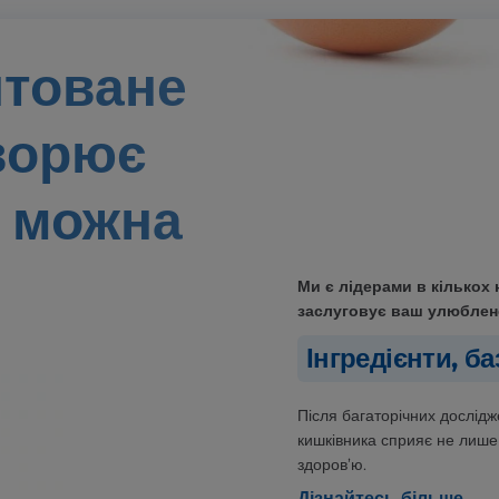
нтоване
ворює
 можна
Ми є лідерами в кількох 
заслуговує ваш улюбле
Інгредієнти, б
Після багаторічних дослідж
кишківника сприяє не лише
здоров’ю.
Дізнайтесь більше