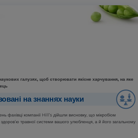
наукових галузях, щоб створювати якісне харчування, на яке
нець
азовані на знаннях науки
ень фахівці компанії Hill’s дійшли висновку, що мікробіом
 здоров’ю травної системи вашого улюбленця, а й його загальному