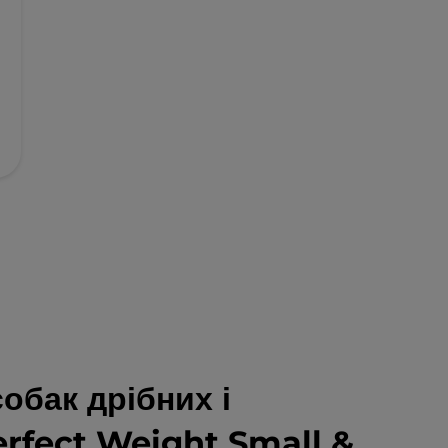
обак дрібних і
erfect Weight Small &