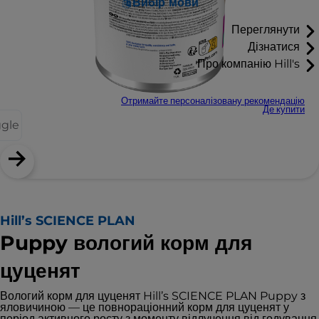
Вибір мови
Переглянути
Дізнатися
Про компанію Hill's
Отримайте персоналізовану рекомендацію
Де купити
ggle
Hill’s SCIENCE PLAN
Puppy вологий корм для
цуценят
Вологий корм для цуценят Hill’s SCIENCE PLAN Puppy з
яловичиною — це повнораціонний корм для цуценят у
період активного росту з моменту відлучення від годування