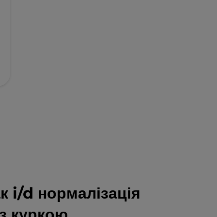
к i/d нормалізація
 з куркою