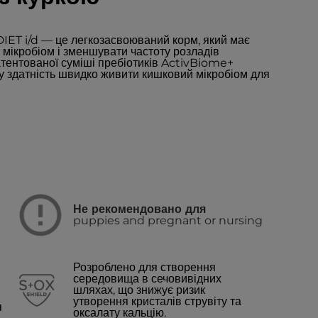
IET i/d — це легкозасвоюваний корм, який має
 мікробіом і зменшувати частоту розладів
тентованої суміші пребіотиків ActivBiome+
ену здатність швидко живити кишковий мікробіом для
Не рекомендовано для
puppies and pregnant or nursing
Розроблено для створення
середовища в сечовивідних
шляхах, що знижує ризик
утворення кристалів струвіту та
я
оксалату кальцію.