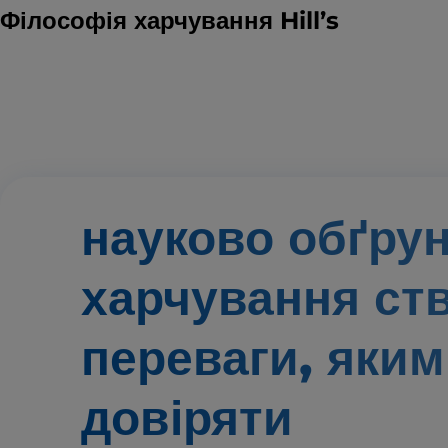
Філософія харчування Hill’s
науково обґру
харчування ст
переваги,
яким
довіряти