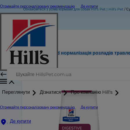
Отримайте персоналізовану рекомендацію
Де купити
Ознайомтеся з усіма кормами для собак Hill's Pet | Hill's Pet
Су
Сухий корм для собак i/d нормалізація розладів травл
Переглянути
Дізнатися
Про компанію Hill's
Отримайте персоналізовану рекомендацію
Де купити
Де купити