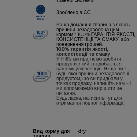
травної системи.
Зроблено в ЄС
Ваша домашня тварина з якоїсь
причини незадоволена цим
кормом? 100% ГАРАНТІЯ ЯКОСТІ,
КОНСИСТЕНЦІЇ ТА СМАКУ, або
повернення грошей.
100% гарантія якості,
консистенції та смаку
У Hill's ми прагнемо зробити
продукти, який сподобається
вашому улюбленцю. Якщо ви з
будь-якої причини незадоволені
продуктом, що ви придбали у
точках продажу, напишіть нам – і
ми допоможемо вирішити це
питання.
Будь ласка, натисніть тут для
отримання повної інформації.
Вид корму для
dry
тварин