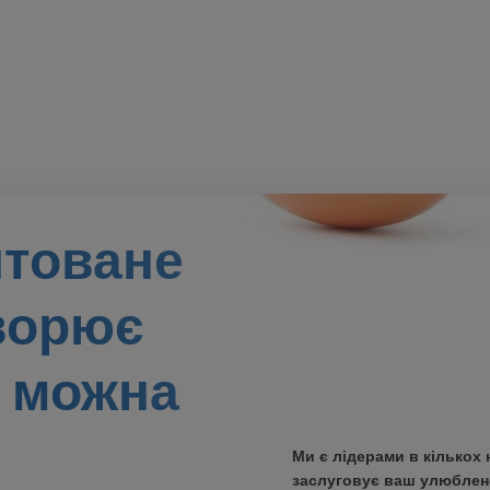
нтоване
ворює
 можна
Ми є лідерами в кількох 
заслуговує ваш улюбле