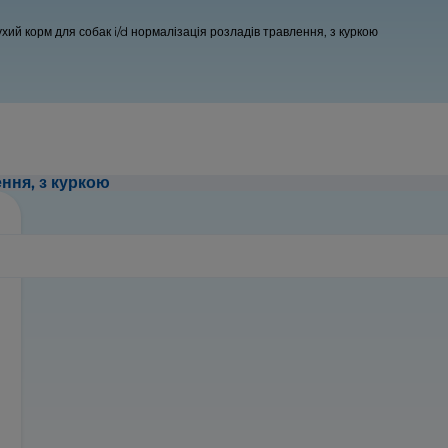
хий корм для собак i/d нормалізація розладів травлення, з куркою
ення, з куркою