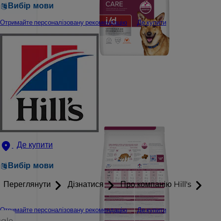
Вибір мови
Отримайте персоналізовану рекомендацію
Де купити
Де купити
Вибір мови
Переглянути
Дізнатися
Про компанію Hill's
Отримайте персоналізовану рекомендацію
Де купити
ggle