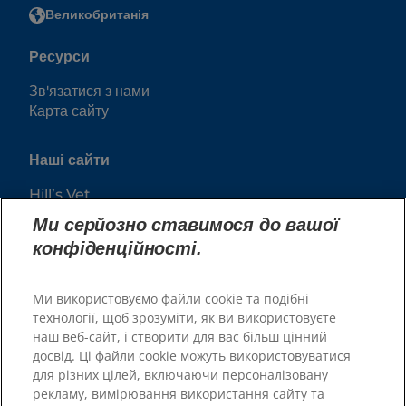
Великобританія
Ресурси
Зв'язатися з нами
Карта сайту
Наші сайти
Hill’s Vet
Кар'єра
Ми серйозно ставимося до вашої
конфіденційності.
Ми використовуємо файли cookie та подібні
технології, щоб зрозуміти, як ви використовуєте
наш веб-сайт, і створити для вас більш цінний
досвід. Ці файли cookie можуть використовуватися
для різних цілей, включаючи персоналізовану
рекламу, вимірювання використання сайту та