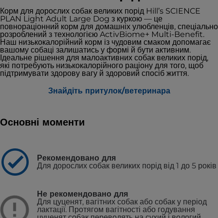
Корм для дорослих собак великих порід Hill’s SCIENCE
PLAN Light Adult Large Dog з куркою — це
повнораціонний корм для домашніх улюбленців, спеціально
розроблений з технологією ActivBiome+ Multi-Benefit.
Наш низькокалорійний корм із чудовим смаком допомагає
вашому собаці залишатись у формі й бути активним.
Ідеальне рішення для малоактивних собак великих порід,
які потребують низькокалорійного раціону для того, щоб
підтримувати здорову вагу й здоровий спосіб життя.
Знайдіть притулок/ветеринара
Основні моменти
Рекомендовано для
Для дорослих собак великих порід від 1 до 5 років
Не рекомендовано для
Для цуценят, вагітних собак або собак у період
лактації. Протягом вагітності або годування
цуценят собак переводять на сухий і вологий