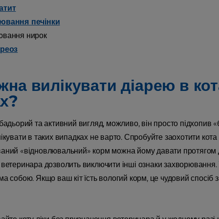
атит
ювання печінки
ювання нирок
иреоз
жна вилікувати діарею в ко
х?
бадьорий та активний вигляд, можливо, він просто підхопив «б
ікувати в таких випадках не варто. Спробуйте заохотити кота
аний «відновлювальний» корм можна йому давати протягом де
 ветеринара дозволить виключити інші ознаки захворювання. У
ма собою. Якщо ваш кіт їсть вологий корм, це чудовий спосіб