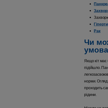
Панкре
Захвор
Захвор
Гіперт
Рак
Чи мо
умова
Якщо кіт має 
підійшло. Пан
легкозасвоюв
норми. Огляд
проходить са
рідини.