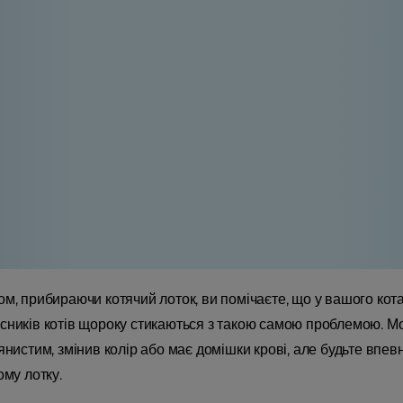
м, прибираючи котячий лоток, ви помічаєте, що у вашого кота
сників котів щороку стикаються з такою самою проблемою. Мо
янистим, змінив колір або має домішки крові, але будьте впевне
ому лотку.