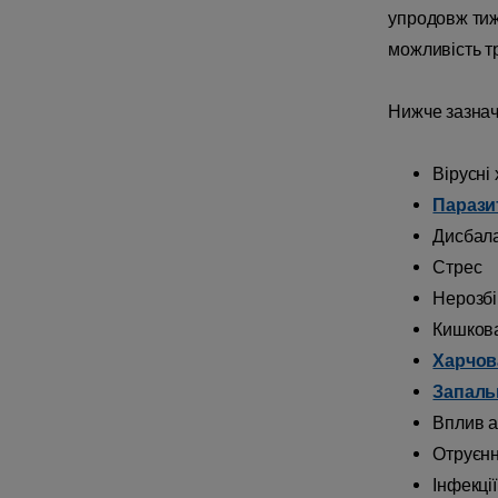
упродовж тиж
можливість тр
Нижче зазначе
Вірусні
Парази
Дисбала
Стрес
Нерозбі
Кишкова
Харчов
Запаль
Вплив а
Отруєнн
Інфекці