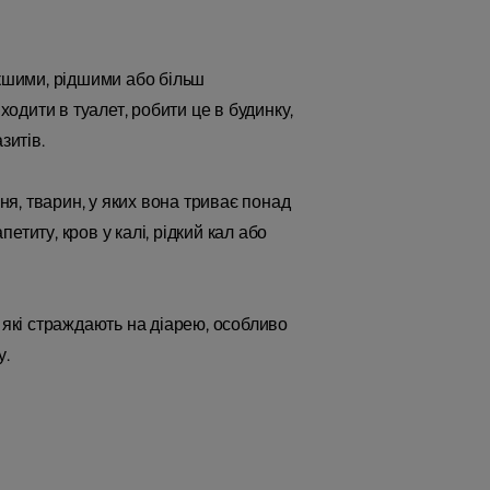
якшими, рідшими або більш
ходити в туалет, робити це в будинку,
зитів.
ня, тварин, у яких вона триває понад
петиту, кров у калі, рідкий кал або
 які страждають на діарею, особливо
у.