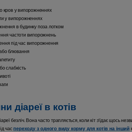
о кров у випорожненнях
ти у випорожненнях
нення в будинку поза лотком
ння частоти випорожнень
ння під час випорожнення
або блювання
апетиту
бо слабкість
ивоті
ваги
и діареї в котів
ареї безліч. Вона часто трапляється, коли кіт з'їдає щось нез
ід час
переходу з одного виду корму для котів на інший