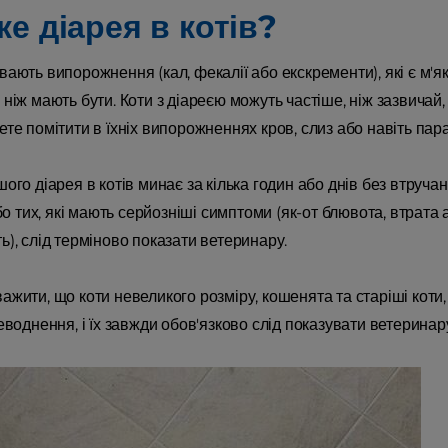
е діарея в котів?
вають випорожнення (кал, фекалії або екскременти), які є м'
ніж мають бути. Коти з діареєю можуть частіше, ніж зазвичай, 
те помітити в їхніх випорожненнях кров, слиз або навіть пара
ого діарея в котів минає за кілька годин або днів без втручан
або тих, які мають серйозніші симптоми (як-от блювота, втрата а
), слід терміново показати ветеринару.
жити, що коти невеликого розміру, кошенята та старіші коти,
еводнення, і їх завжди обов'язково слід показувати ветеринар