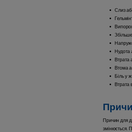
Слиз аб
Гельмін
Випорож
Збільше
Напруже
Нудота 
Втрата 
Втома а
Біль у ж
Втрата 
Причин
Причин для ді
змінюється. П