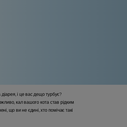
 діарея, і це вас дещо турбує?
жливо, кал вашого кота став рідким
ні, що ви не єдині, хто помічає такі