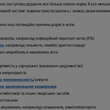
ня, поступово додаючи все більше нового корму й усе менше 
авній системі тварини пристосуватись і знижує ризик виникне
но інші потенційні причини діареї в котів.
 хвороби, наприклад інфекційний перитоніт котів (ІПК)
ти
, наприклад гельмінти, лямблії, криптоспоридії
нс мікробіому в кишківнику кота
рливість у харчуванні (вживання шкідливої їжі)
 непрохідність
а непереносність
/алергія
не захворювання кишківника
нтибіотиків та інших лікарських засобів
я/токсини
ї кишківника, наприклад сальмонела, кампілобактеріоз