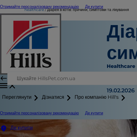
Отримайте персоналізовану рекомендацію
Де купити
healthcare
Діарея в котів: причини, симптоми та лікування
Діа
сим
Healthcare
Доктор Пет
|
19.02.2026
Переглянути
Дізнатися
Про компанію Hill's
Отримайте персоналізовану рекомендацію
Де купити
Де купити