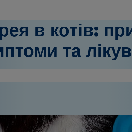
рея в котів: пр
птоми та ліку
ті Кулі