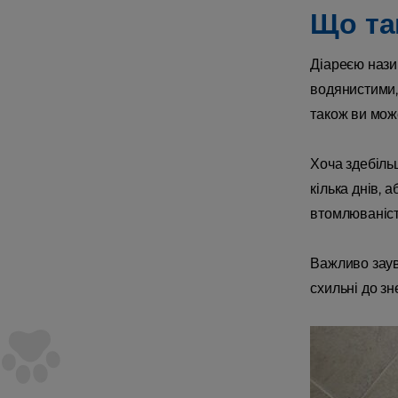
Що так
Діареєю нази
водянистими, 
також ви може
Хоча здебільш
кілька днів, 
втомлюваність
Важливо заува
схильні до зн