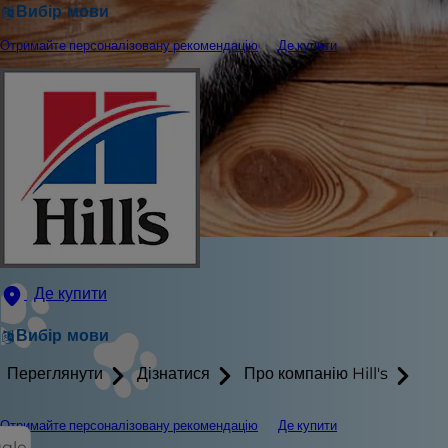
Вибір мови
Отримайте персоналізовану рекомендацію
Де купити
Де купити
Вибір мови
Переглянути
Дізнатися
Про компанію Hill's
Отримайте персоналізовану рекомендацію
Де купити
ggle