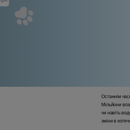
Останнім часо
Мільйони вла
чи навіть вод
зміни в котяч