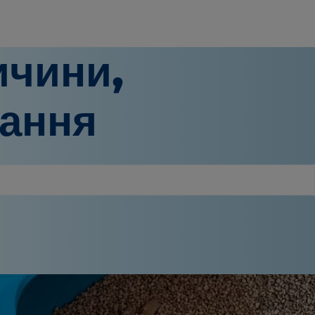
ичини,
вання