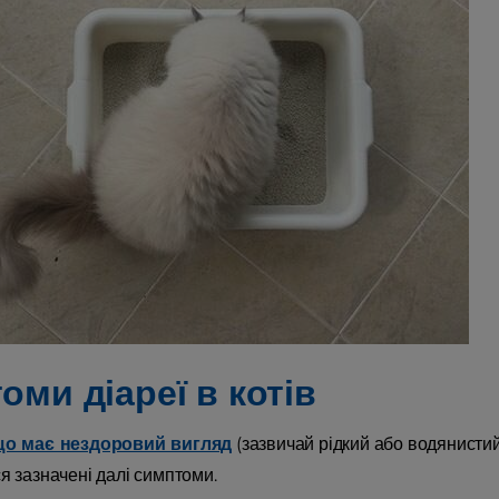
оми діареї в котів
що має нездоровий вигляд
(зазвичай рідкий або водянистий)
я зазначені далі симптоми.