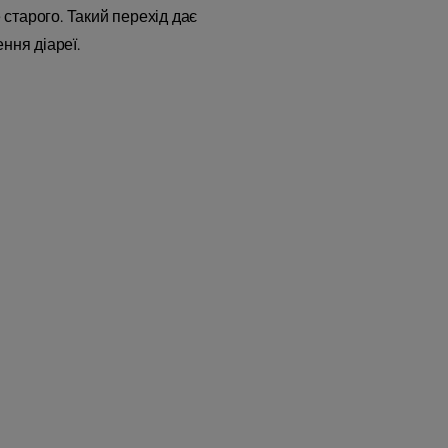
старого. Такий перехід дає
ння діареї.