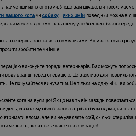
 з найменшими клопотами. Якщо вам цікаво, ми також маємо ін
ти вашого кота
чи
собаку
, і
яких змін
поведінки можна від ць
, як ви можете допомогти вашему улюбленцеві безпосередньо д
іть із ветеринаром та його помічниками. Ви маєте точно розум
просити зробити те чи інше.
перацією виконуйте поради ветеринарів. Вас можуть попроси
ти воду вранці перед операцією. Це важливо для правильної а
ти. Не почувайтеся винуватим. Це тільки на одну ніч, і ви ро
ускайте кота на вулицю! Якщо навіть він завжди повертається
той день, коли йому обов'язково потрібно бути вдома, ваш кіт 
о втримати вдома, але ви не уявляєте собі, скільки стериліза
ити через те, що кіт не з'явився на операцію!