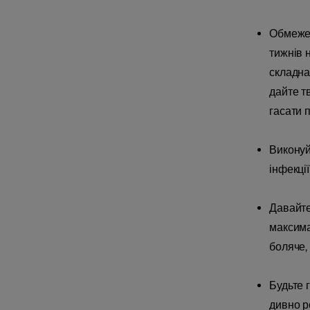
Обмежен
тижнів 
складна
дайте т
гасати 
Виконуй
інфекції
Давайте
максима
боляче,
Будьте 
дивно р