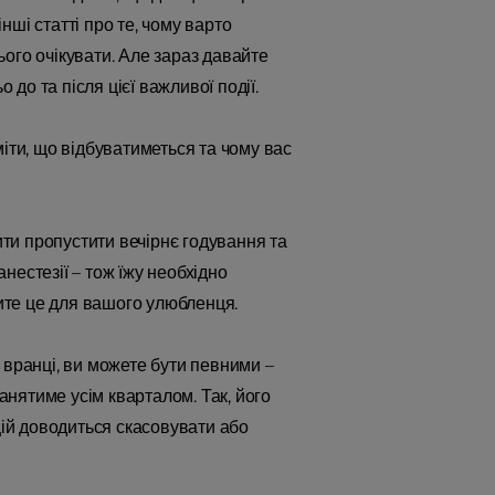
ші статті про те, чому варто
ого очікувати. Але зараз давайте
о та після цієї важливої події.
іти, що відбуватиметься та чому вас
ти пропустити вечірнє годування та
нестезії – тож їжу необхідно
бите це для вашого улюбленця.
 вранці, ви можете бути певними –
ганятиме усім кварталом. Так, його
цій доводиться скасовувати або