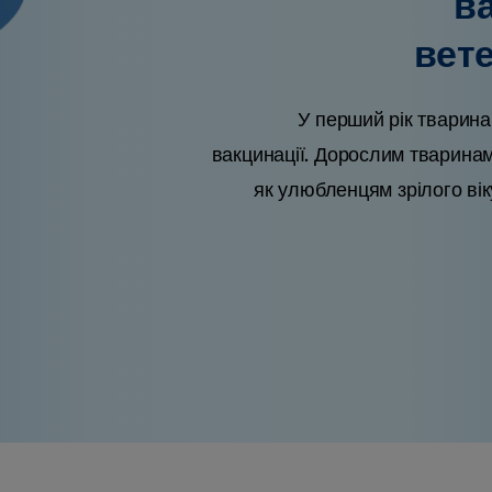
в
вет
У перший рік тварина
вакцинації. Дорослим тваринам 
як улюбленцям зрілого ві