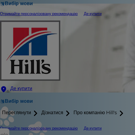
Вибір мови
Отримайте персоналізовану рекомендацію
Де купити
Де купити
Вибір мови
Переглянути
Дізнатися
Про компанію Hill's
Отримайте персоналізовану рекомендацію
Де купити
ggle