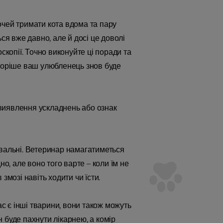
очей тримати кота вдома та пару
ся вже давно, але й досі це доволі
скопії. Точно виконуйте ці поради та
скоріше ваш улюбленець знов буде
виявлення ускладнень або ознак
ювальні. Ветеринар намагатиметься
, але воно того варте – коли їм не
змозі навіть ходити чи їсти.
ас є інші тварини, вони також можуть
 буде пахнути лікарнею, а комір