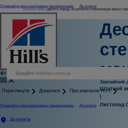
Отримайте персоналізовану рекомендацію
Де купити
routine-care
Десять порад, як зробити стерилізацію вашої т
Дес
сте
ма
Звичайний 
Штатний а
Переглянути
Дізнатися
Про компанію Hill's
|
Листопад 0
Отримайте персоналізовану рекомендацію
Де купити
Де купити