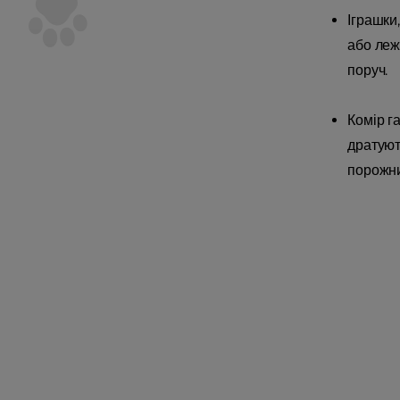
Іграшки
або леж
поруч.
Комір г
дратуют
порожни