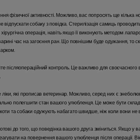
ня фізичної активності. Можливо, вас попросять ще кілька н
не відпускати собаку з повідка. Стерилізація самиць проводить
 хірургічна операція, навіть якщо її виконують методом лапаро
варині час на загоєння ран. Що повнішим буде одужання, то 
парком.
те післяопераційний контроль. Це важливо для своєчасного 
.
 ліки, які прописав ветеринар. Можливо, серед них є знебол
льно полегшити стан вашого улюбленця. Це може бути складно
 коти та собаки одужують набагато швидше, ніж коли вони не в 
готові до того, що поведінка вашого друга зміниться. Якщо у в
еагувати на повернення вашого улюбленця після операції. Він