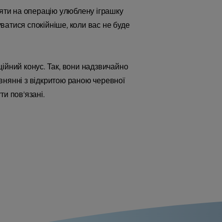
зяти на операцію улюблену іграшку
ватися спокійніше, коли вас не буде
ійний конус. Так, вони надзвичайно
рівнянні з відкритою раною черевної
ти пов'язані.