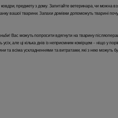
, ковдри, предмету з дому. Запитайте ветеринара, чи можна в
анку вашої тварини. Запахи домівки допоможуть тварині почу
аньби! Вас можуть попросити вдягнути на тварину післяоперац
ь усіх, але ці кілька днів із неприємним комірцем – ніщо у по
ни та всіма ускладненнями та витратами, які з нею можуть бу