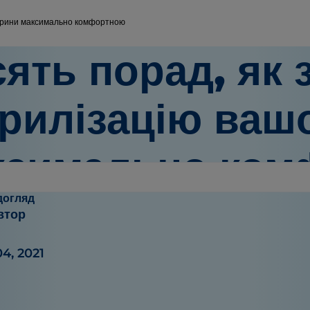
варини максимально комфортною
ять порад, як 
рилізацію ваш
ксимально ко
догляд
втор
4, 2021