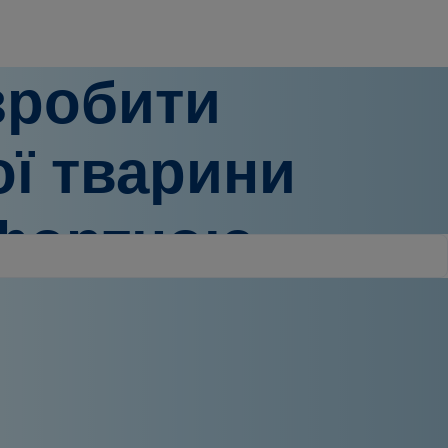
зробити
ої тварини
мфортною