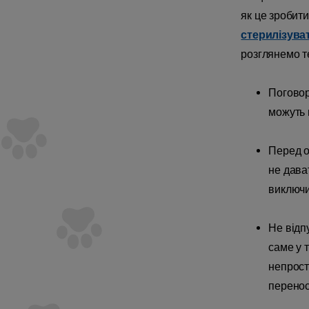
як це зробити
стерилізува
розглянемо те
Поговор
можуть 
Перед о
не дава
виключи
Не відп
саме у 
непрост
перенос