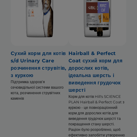
Cухий корм для котів
Hairball & Perfect
s/d Urinary Care
Coat сухий корм для
розчинення струвітів,
дорослих котів,
з куркою
ідеальна шерсть і
Підтримка здоров’я
виведення грудочок
сечовидільної системи вашого
шерсті
кота, розчинення струвітних
Корм для котів Hill's SCIENCE
каменів
PLAN Hairball & Perfect Coat з
куркою - це повнораціонний
корм для дорослих котів для
виведення грудочок шерсті та
покращення стану шерсті.
Раціон було розроблено, щоб
ефективно запобігти утворенню