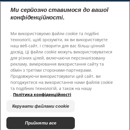
Наші сайти
Ми серйозно ставимося до вашої
конфіденційності.
Hill’s Vet
Кар'єра
Ми використовуємо файли cookie та подібні
технології, щоб зрозуміти, як ви використовуєте
наш веб-сайт, і створити для вас більш цінний
досвід. Ці файли cookie можуть використовуватися
для різних цілей, включаючи персоналізовану
рекламу, вимірювання використання сайту та
обмін з третіми сторонами-партнерами.
Продовжуючи використовувати цей сайт, ви
погоджуєтеся на використання нами файлів cookie
© 2025 Hill's Pet Nutrition, Inc.
та подібних технологій, а також на нашу
.
Політика конфіденційності
Всі права захищені.
Керувати файлами cookie
Загальні положення та умови
Керувати файлами cookie
Правова політика та політика
Юридична процедура
конфіденційності
Прийняти все