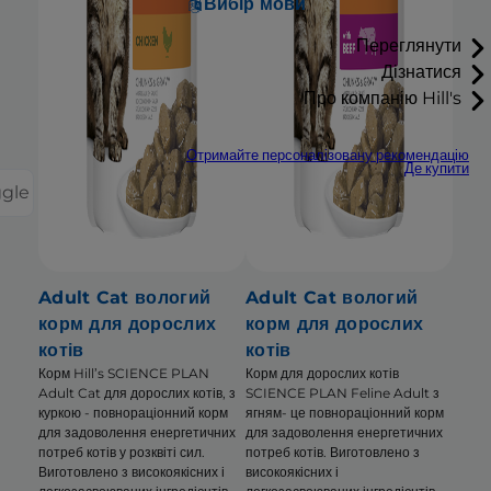
Вибір мови
Переглянути
Дізнатися
Про компанію Hill's
Отримайте персоналізовану рекомендацію
Де купити
ggle
Adult Cat вологий
Adult Cat вологий
корм для дорослих
корм для дорослих
котів
котів
Корм Hill’s SCIENCE PLAN
Корм для дорослих котів
Adult Cat для дорослих котів, з
SCIENCE PLAN Feline Adult з
куркою - повнораціонний корм
ягням- це повнораціонний корм
для задоволення енергетичних
для задоволення енергетичних
потреб котів у розквіті сил.
потреб котів. Виготовлено з
Виготовлено з високоякісних і
високоякісних і