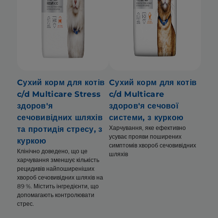
Cухий корм для котів
Cухий корм для котів
c/d Multicare Stress
c/d Multicare
здоров'я
здоров'я сечової
сечовивідних шляхів
системи, з куркою
Харчування, яке ефективно
та протидія стресу, з
усуває прояви поширених
куркою
симптомів хвороб сечовивідних
Клінічно доведено, що це
шляхів
харчування зменшує кількість
рецидивів найпоширеніших
хвороб сечовивідних шляхів на
89 %. Містить інгредієнти, що
допомагають контролювати
стрес.