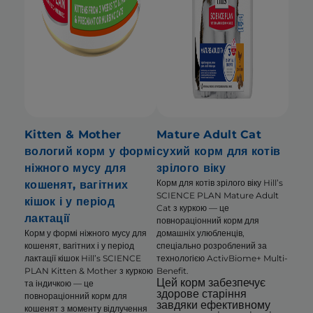
Kitten & Mother
Mature Adult Cat
вологий корм у формі
сухий корм для котів
ніжного мусу для
зрілого віку
Корм для котів зрілого віку Hill’s
кошенят, вагітних
SCIENCE PLAN Mature Adult
кішок і у період
Cat з куркою — це
лактації
повнораціонний корм для
Корм у формі ніжного мусу для
домашніх улюбленців,
кошенят, вагітних і у період
спеціально розроблений за
лактації кішок Hill’s SCIENCE
технологією ActivBiome+ Multi-
PLAN Kitten & Mother з куркою
Benefit.
Цей корм забезпечує
та індичкою — це
здорове старіння
повнораціонний корм для
завдяки ефективному
кошенят з моменту відлучення