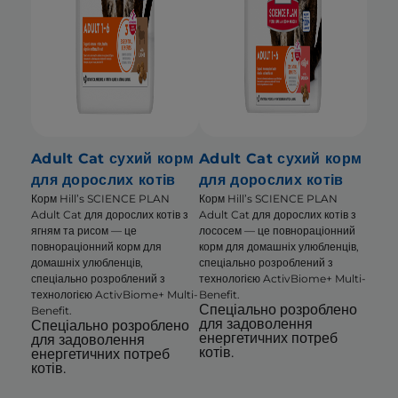
Adult Cat сухий корм
Adult Cat сухий корм
для дорослих котів
для дорослих котів
Корм Hill’s SCIENCE PLAN
Корм Hill’s SCIENCE PLAN
Adult Cat для дорослих котів з
Adult Cat для дорослих котів з
ягням та рисом — це
лососем — це повнораціонний
повнораціонний корм для
корм для домашніх улюбленців,
домашніх улюбленців,
спеціально розроблений з
спеціально розроблений з
технологією ActivBiome+ Multi-
технологією ActivBiome+ Multi-
Benefit.
Спеціально розроблено
Benefit.
для задоволення
Спеціально розроблено
енергетичних потреб
для задоволення
котів.
енергетичних потреб
котів.