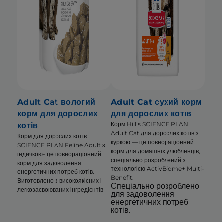
Adult Cat вологий
Adult Cat сухий корм
корм для дорослих
для дорослих котів
Корм Hill’s SCIENCE PLAN
котів
Adult Cat для дорослих котів з
Корм для дорослих котів
куркою — це повнораціонний
SCIENCE PLAN Feline Adult з
корм для домашніх улюбленців,
індичкою- це повнораціонний
спеціально розроблений з
корм для задоволення
технологією ActivBiome+ Multi-
енергетичних потреб котів.
Benefit.
Виготовлено з високоякісних і
Спеціально розроблено
легкозасвоюваних інгредієнтів
для задоволення
енергетичних потреб
котів.