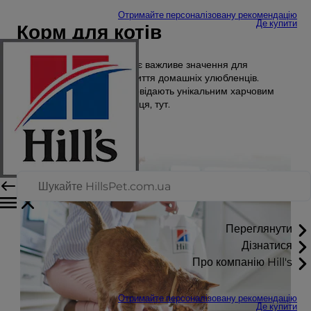
Отримайте персоналізовану рекомендацію
Де купити
Корм для котів
Правильне харчування має важливе значення для
здорового та щасливого життя домашніх улюбленців.
Дізнайтеся, які корми відповідають унікальним харчовим
потребам вашого улюбленця, тут.
Переглянути
Дізнатися
Про компанію Hill's
Отримайте персоналізовану рекомендацію
Де купити