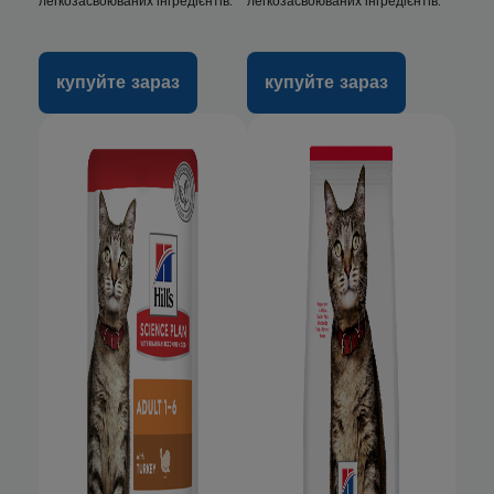
легкозасвоюваних інгредієнтів.
легкозасвоюваних інгредієнтів.
купуйте зараз
купуйте зараз