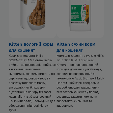
Kitten вологий корм
Kitten сухий корм
для кошенят
для кошенят
Корм для кошенят Hill’s
Корм для кошенят з куркою Hill’s
SCIENCE PLAN з океанічною
SCIENCE PLAN Sterilised
рибою - це повнораціонний корм
Kitten — це повнораціонний
з ніжними шматочками, з
корм для домашніх улюбленців,
жирними кислотами омега-3, які
спеціально розроблений з
сприяють здоровому зору та
технологією ActivBiome+ Multi-
розвитку головного мозку, і
Benefit. Цей корм спеціально
високоякісним білком для
розроблено для задоволення
підтримання набору м’язової
всіх потреб кошенят у період
маси. Містить збалансований
розвитку, завдяки чому вони
набір мінералів, необхідний для
виростають сильними та
збереження міцності кісток і
здоровими.
зубів.