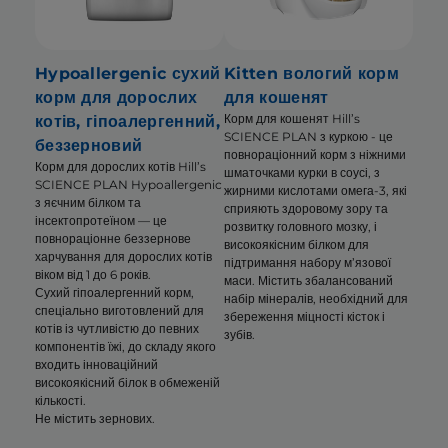
Hypoallergenic сухий
Kitten вологий корм
корм для дорослих
для кошенят
Корм для кошенят Hill’s
котів, гіпоалергенний,
SCIENCE PLAN з куркою - це
беззерновий
повнораціонний корм з ніжними
Корм для дорослих котів Hill’s
шматочками курки в соусі, з
SCIENCE PLAN Hypoallergenic
жирними кислотами омега-3, які
з яєчним білком та
сприяють здоровому зору та
інсектопротеїном — це
розвитку головного мозку, і
повнораціонне беззернове
високоякісним білком для
харчування для дорослих котів
підтримання набору м’язової
віком від 1 до 6 років.
маси. Містить збалансований
Сухий гіпоалергенний корм,
набір мінералів, необхідний для
спеціально виготовлений для
збереження міцності кісток і
котів із чутливістю до певних
зубів.
компонентів їжі, до складу якого
входить інноваційний
високоякісний білок в обмеженій
кількості.
Не містить зернових.