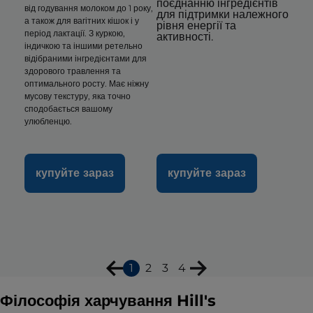
поєднанню інгредієнтів
від годування молоком до 1 року,
для підтримки належного
а також для вагітних кішок і у
рівня енергії та
період лактації. З куркою,
активності.
індичкою та іншими ретельно
відібраними інгредієнтами для
здорового травлення та
оптимального росту. Має ніжну
мусову текстуру, яка точно
сподобається вашому
улюбленцю.
купуйте зараз
купуйте зараз
1
2
3
4
Філософія харчування Hill's