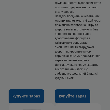
грудочок шерсті в дорослих котів
і сприяти підтриманню гарного
стану шерсті.
Завдяки поєднанню незамінних
жирних кислот омега-6 цей корм
позитивно впливає на шкіру та
шерсть котів, підтримуючи їхнє
здоров'я та сяяння. Наша
вдосконалена формула з
клітковиною допомагає
зменшити кількість грудочок
шерсті, природним чином
сприяючи їхньому проходженню
через кишечник тварини.
До складу цього корму входить
високоякісний білок, що
забезпечує ідеальний баланс і
чудовий смак.
купуйте зараз
купуйте зараз