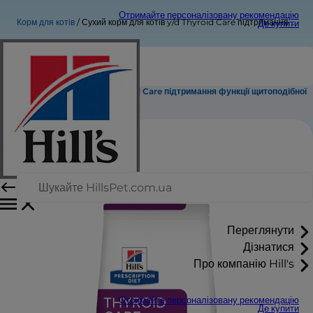
Отримайте персоналізовану рекомендацію
Корм для котів
Сухий корм для котів y/d Thyroid Care підтримання функції щитоподібної залози
Де купити
Сухий корм для котів y/d Thyroid Care підтримання функції щитоподібної
залози
Переглянути
Дізнатися
Про компанію Hill's
Отримайте персоналізовану рекомендацію
Де купити