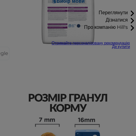
Вибір мови
Переглянути
Дізнатися
Про компанію Hill's
Отримайте персоналізовану рекомендацію
Де купити
ggle