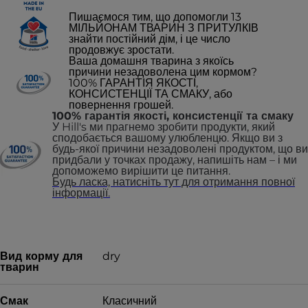
Пишаємося тим, що допомогли 13
МІЛЬЙОНАМ ТВАРИН З ПРИТУЛКІВ
знайти постійний дім, і це число
продовжує зростати.
Ваша домашня тварина з якоїсь
причини незадоволена цим кормом?
100% ГАРАНТІЯ ЯКОСТІ,
КОНСИСТЕНЦІЇ ТА СМАКУ, або
повернення грошей.
100% гарантія якості, консистенції та смаку
У Hill's ми прагнемо зробити продукти, який
сподобається вашому улюбленцю. Якщо ви з
будь-якої причини незадоволені продуктом, що ви
придбали у точках продажу, напишіть нам – і ми
допоможемо вирішити це питання.
Будь ласка, натисніть тут для отримання повної
інформації.
Вид корму для
dry
тварин
Смак
Класичний