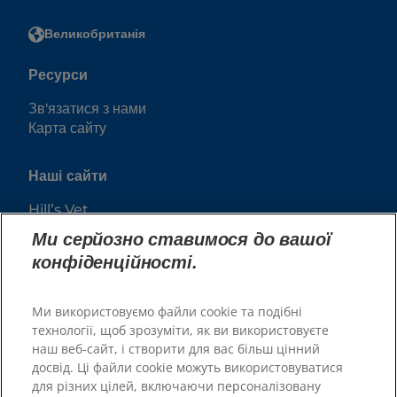
Великобританія
Ресурси
Зв'язатися з нами
Карта сайту
Наші сайти
Hill’s Vet
Кар'єра
Ми серйозно ставимося до вашої
конфіденційності.
Ми використовуємо файли cookie та подібні
технології, щоб зрозуміти, як ви використовуєте
наш веб-сайт, і створити для вас більш цінний
досвід. Ці файли cookie можуть використовуватися
для різних цілей, включаючи персоналізовану