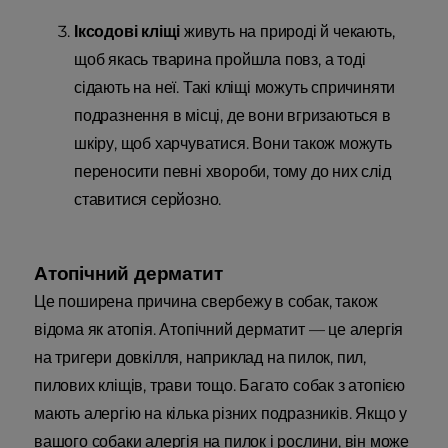
Іксодові кліщі
живуть на природі й чекають,
щоб якась тварина пройшла повз, а тоді
сідають на неї. Такі кліщі можуть спричиняти
подразнення в місці, де вони вгризаються в
шкіру, щоб харчуватися. Вони також можуть
переносити певні хвороби, тому до них слід
ставитися серйозно.
Атопічний дерматит
Це поширена причина свербежу в собак, також
відома як атопія. Атопічний дерматит — це алергія
на тригери довкілля, наприклад на пилок, пил,
пилових кліщів, трави тощо. Багато собак з атопією
мають алергію на кілька різних подразників. Якщо у
вашого собаки алергія на пилок і рослини, він може