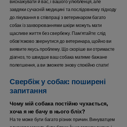
виснажувати й вас, і вашого улюбленця, але
завдяки сучасній медицині та послідовному підходу
до лікування в співпраці з ветеринаром багато
собак із захворюваннями шкіри можуть мати
щасливе життя без свербежу. Пам'ятайте: слід
обов'язково звернутися до ветеринара, щойно ви
виявите якусь проблему. Що скоріше ви отримаєте
діагноз, то швидше ваш собака матиме бажане
полегшення, а ви зможете знову спокійно спати!
Свербіж у собак: поширені
запитання
Чому мій собака постійно чухається,
хоча я не бачу в нього бліх?
На те може бути багато різних причин. Винуватцем