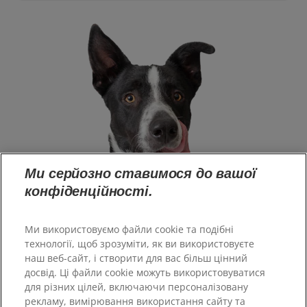
Ми серйозно ставимося до вашої
конфіденційності.
Ми використовуємо файли cookie та подібні
технології, щоб зрозуміти, як ви використовуєте
наш веб-сайт, і створити для вас більш цінний
досвід. Ці файли cookie можуть використовуватися
Великобританія
для різних цілей, включаючи персоналізовану
рекламу, вимірювання використання сайту та