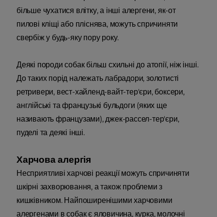
більше чухатися влітку, а інші алергени, як-от
пилові кліщі або пліснява, можуть спричиняти
свербіж у будь-яку пору року.
Деякі породи собак більш схильні до атопії, ніж інші.
До таких порід належать лабрадори, золотисті
ретривери, вест-хайленд-вайт-тер'єри, боксери,
англійські та французькі бульдоги (яких ще
називають французами), джек-рассел-тер'єри,
пуделі та деякі інші.
Харчова алергія
Несприятливі харчові реакції можуть спричиняти
шкірні захворювання, а також проблеми з
кишківником. Найпоширенішими харчовими
алергенами в собак є яловичина, курка, молочні