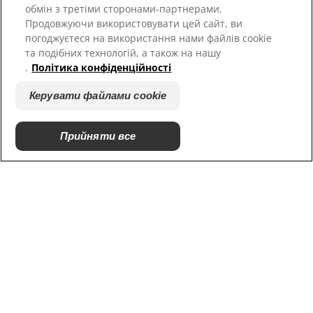
обмін з третіми сторонами-партнерами.
Ресурси
Продовжуючи використовувати цей сайт, ви
Зв'язатися з нами
погоджуєтеся на використання нами файлів cookie
Карта сайту
та подібних технологій, а також на нашу
.
Політика конфіденційності
Наші сайти
Керувати файлами cookie
Hill’s Vet
Кар'єра
Прийняти все
© 2025 Hill's Pet Nutrition, Inc.
Всі права захищені.