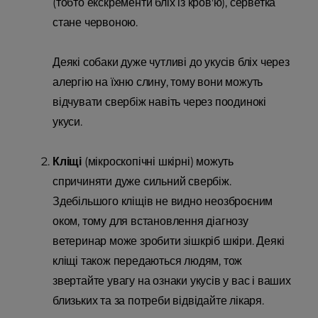
(тобто екскременти бліх із кров'ю), серветка
стане червоною.
Деякі собаки дуже чутливі до укусів бліх через
алергію на їхню слину, тому вони можуть
відчувати свербіж навіть через поодинокі
укуси.
Кліщі
(мікроскопічні шкірні) можуть
спричиняти дуже сильний свербіж.
Здебільшого кліщів не видно неозброєним
оком, тому для встановлення діагнозу
ветеринар може зробити зішкріб шкіри. Деякі
кліщі також передаються людям, тож
звертайте увагу на ознаки укусів у вас і ваших
близьких та за потреби відвідайте лікаря.