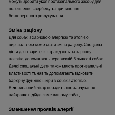
можуть зробити укол протизапального засобу для
полегшення свербежу та припинення
безперервного розчухування.
Зміна раціону
Для собак із харчовою алергією та атопією
вирішальною може стати зміна раціону. Спеціальні
дієти для тварин, які страждають на харчову
алергію, допомагають переважній більшості собак.
Деякі спеціальні дієти також мають протизапальні
властивості та навіть допомагають відновити
бар'єрну функцію шкіри в собак з атопією.
Ветеринарний лікар порадить, яке харчування
найкраще підійде саме вашому собаці.
Зменшення проявів алергії