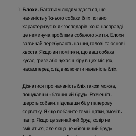
Блохи.
Багатьом людям здається, що
наявність у їхнього собаки бліх погано
характеризує їх як господарів, хоча насправді
це неминуча проблема собачого життя. Блохи
зазвичай перебувають на шиї, голові та основі
хвоста. Якщо ви помітили, що ваш собака
кусає, гризе або чухає шкіру в цих місцях,
насамперед слід виключити наявність бліх.
Дізнатися про наявність бліх також можна,
пошукавши «блошиний бруд». Розчешіть
шерсть собаки, підклавши білу паперову
серветку. Якщо побачите темні цятки, змочіть
папір. Якщо це звичайний бруд, колір не
зміниться, але якщо це «блошиний бруд»