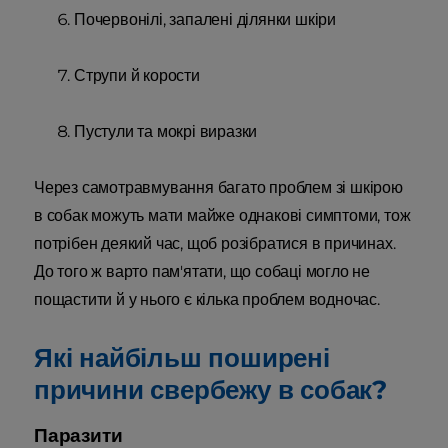
Почервонілі, запалені ділянки шкіри
Струпи й корости
Пустули та мокрі виразки
Через самотравмування багато проблем зі шкірою
в собак можуть мати майже однакові симптоми, тож
потрібен деякий час, щоб розібратися в причинах.
До того ж варто пам'ятати, що собаці могло не
пощастити й у нього є кілька проблем водночас.
Які найбільш поширені
причини свербежу в собак?
Паразити