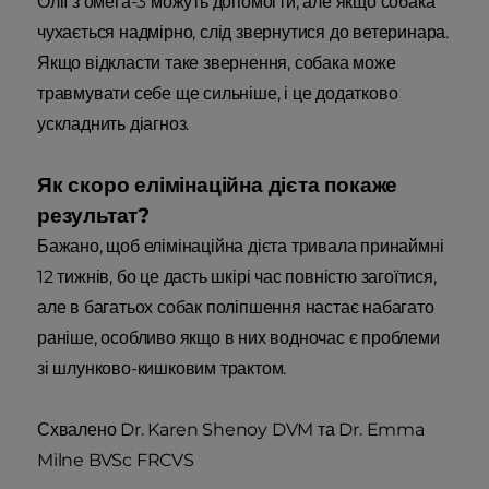
Олії з омега-3 можуть допомогти, але якщо собака
чухається надмірно, слід звернутися до ветеринара.
Якщо відкласти таке звернення, собака може
травмувати себе ще сильніше, і це додатково
ускладнить діагноз.
Як скоро елімінаційна дієта покаже
результат?
Бажано, щоб елімінаційна дієта тривала принаймні
12 тижнів, бо це дасть шкірі час повністю загоїтися,
але в багатьох собак поліпшення настає набагато
раніше, особливо якщо в них водночас є проблеми
зі шлунково-кишковим трактом.
Схвалено Dr. Karen Shenoy DVM та Dr. Emma
Milne BVSc FRCVS