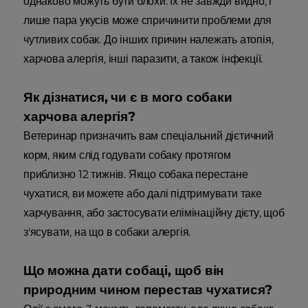
однаково можуть бути блохи. Їх не завжди видно, і
лише пара укусів може спричинити проблеми для
чутливих собак. До інших причин належать атопія,
харчова алергія, інші паразити, а також інфекції.
Як дізнатися, чи є в мого собаки
харчова алергія?
Ветеринар призначить вам спеціальний дієтичний
корм, яким слід годувати собаку протягом
приблизно 12 тижнів. Якщо собака перестане
чухатися, ви можете або далі підтримувати таке
харчування, або застосувати елімінаційну дієту, щоб
з'ясувати, на що в собаки алергія.
Що можна дати собаці, щоб він
природним чином перестав чухатися?