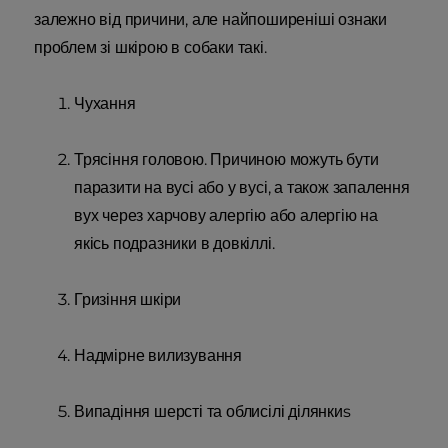
залежно від причини, але найпоширеніші ознаки
проблем зі шкірою в собаки такі.
Чухання
Трясіння головою. Причиною можуть бути
паразити на вусі або у вусі, а також запалення
вух через харчову алергію або алергію на
якісь подразники в довкіллі.
Гризіння шкіри
Надмірне вилизування
Випадіння шерсті та облисілі ділянкиs