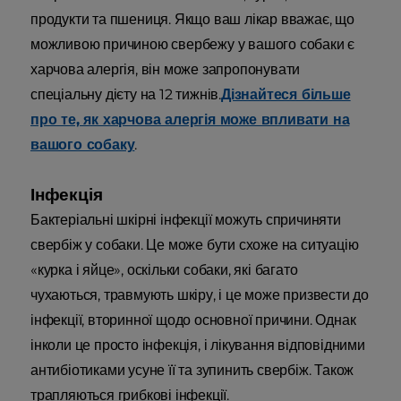
продукти та пшениця. Якщо ваш лікар вважає, що
можливою причиною свербежу у вашого собаки є
харчова алергія, він може запропонувати
спеціальну дієту на 12 тижнів.
Дізнайтеся більше
про те, як харчова алергія може впливати на
вашого собаку
.
Інфекція
Бактеріальні шкірні інфекції можуть спричиняти
свербіж у собаки. Це може бути схоже на ситуацію
«курка і яйце», оскільки собаки, які багато
чухаються, травмують шкіру, і це може призвести до
інфекції, вторинної щодо основної причини. Однак
інколи це просто інфекція, і лікування відповідними
антибіотиками усуне її та зупинить свербіж. Також
трапляються грибкові інфекції.