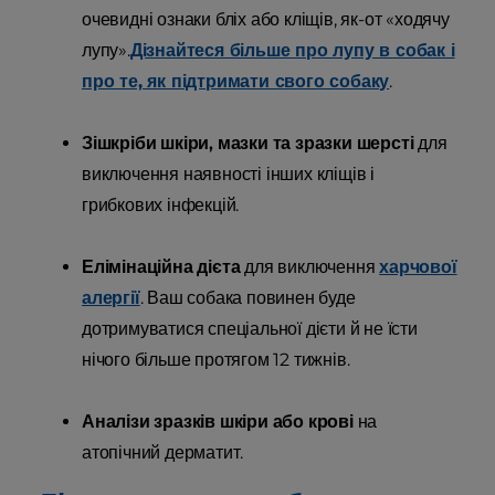
очевидні ознаки бліх або кліщів, як-от «ходячу
лупу».
Дізнайтеся більше про лупу в собак і
про те, як підтримати свого собаку
.
Зішкріби шкіри, мазки та зразки шерсті
для
виключення наявності інших кліщів і
грибкових інфекцій.
Елімінаційна дієта
для виключення
харчової
алергії
. Ваш собака повинен буде
дотримуватися спеціальної дієти й не їсти
нічого більше протягом 12 тижнів.
Аналізи зразків шкіри або крові
на
атопічний дерматит.