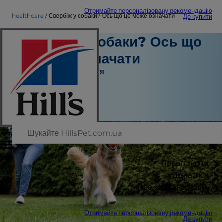
Отримайте персоналізовану рекомендацію
healthcare
Свербіж у собаки? Ось що це може означати
Де купити
Свербіж у собаки? Ось що
це може означати
Турбота про здоров'я
Штатний автор
|
16.01.2026
Переглянути
Дізнатися
Про компанію Hill's
Отримайте персоналізовану рекомендацію
Де купити