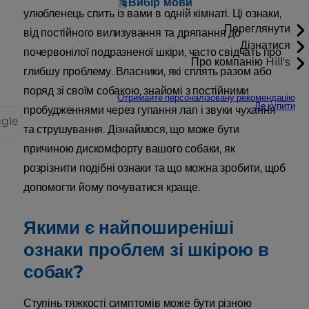
Вибір мови
улюбленець спить із вами в одній кімнаті. Ці ознаки,
Переглянути
від постійного вилизування та дряпання до
Дізнатися
почервонілої подразненої шкіри, часто свідчать про
Про компанію Hill's
глибшу проблему. Власники, які сплять разом або
поряд зі своїм собакою, знайомі з постійними
Отримайте персоналізовану рекомендацію
Де купити
пробудженнями через гупання лап і звуки чухання
ggle
та струшування. Дізнаймося, що може бути
причиною дискомфорту вашого собаки, як
розрізнити подібні ознаки та що можна зробити, щоб
допомогти йому почуватися краще.
Якими є найпоширеніші
ознаки проблем зі шкірою в
собак?
Ступінь тяжкості симптомів може бути різною