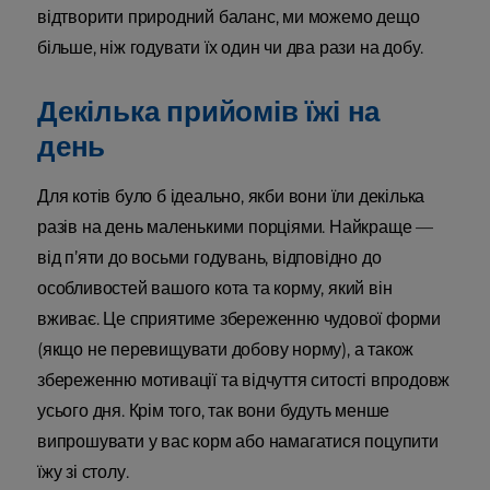
відтворити природний баланс, ми можемо дещо
більше, ніж годувати їх один чи два рази на добу.
Декілька прийомів їжі на
день
Для котів було б ідеально, якби вони їли декілька
разів на день маленькими порціями. Найкраще —
від п’яти до восьми годувань, відповідно до
особливостей вашого кота та корму, який він
вживає. Це сприятиме збереженню чудової форми
(якщо не перевищувати добову норму), а також
збереженню мотивації та відчуття ситості впродовж
усього дня. Крім того, так вони будуть менше
випрошувати у вас корм або намагатися поцупити
їжу зі столу.