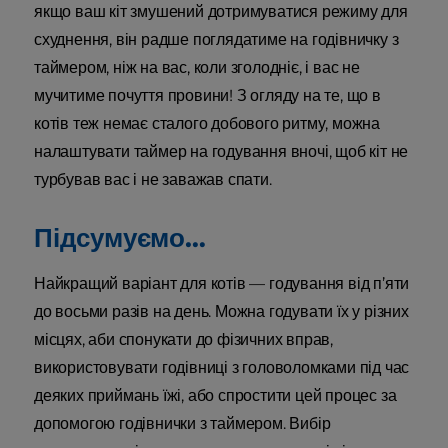
якщо ваш кіт змушений дотримуватися режиму для
схуднення, він радше поглядатиме на годівничку з
таймером, ніж на вас, коли зголодніє, і вас не
мучитиме почуття провини! З огляду на те, що в
котів теж немає сталого добового ритму, можна
налаштувати таймер на годування вночі, щоб кіт не
турбував вас і не заважав спати.
Підсумуємо…
Найкращий варіант для котів — годування від п’яти
до восьми разів на день. Можна годувати їх у різних
місцях, аби спонукати до фізичних вправ,
використовувати годівниці з головоломками під час
деяких приймань їжі, або спростити цей процес за
допомогою годівнички з таймером. Вибір