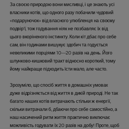
За своєю природою вони мисливці, і це знають усі
власники котів, що одного разу побачили чудовий
«подаруночок» від власного улюбленця на своєму
подвір'ї, тож годування ніяк не позбавляє їх від
цього вкоріненого інстинкту. Коли кіт дбає про себе
сам, він годинами вишукує здобич та годується
невеликими порціями 10—20 разів на день. Його
шлунково-кишковий тракт відносно короткий, тому
йому найкраще підходить їсти мало, але часто.
Зрозуміло, що спосіб життя в домашніх умовах
дуже відрізняється від життя в дикій природі. Не так
багато наших котів витрачають стільки ж енергії,
скільки витрачали б, дбаючи про себе самостійно, а
наш насичений ритм життя практично виключає
можливість годувати їх 20 разів на добу! Проте, щоб