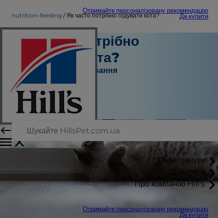
Отримайте персоналізовану рекомендацію
nutrition-feeding
Як часто потрібно годувати кота?
Де купити
Як часто потрібно
годувати кота?
Харчування та годування
Штатний автор
|
Грудень 18, 2023
Переглянути
Дізнатися
Про компанію Hill's
Отримайте персоналізовану рекомендацію
Де купити