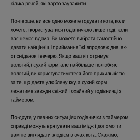
кілька речей, які варто зауважити.
По-перше, ви все одно можете годувати кота, коли
хочете, і користуватися годівничкою лише тоді, коли
вас немає вдома. Ви можете вибрати самостійно
давати найцінніші приймання їжі впродовж дня, як-
от сніданок і вечерю. Якщо ваш кіт отримує і
вологий, і сухий корм, але найбільше полюбляє
вологий, ви користуватиметеся його прихильністю
за те, що даєте улюблену їжу, а сухий корм
лежатиме завжди свіжий і охайний у годівничці з
таймером.
По-друге, у певних ситуаціях годівнички з таймером
справді можуть врятувати ваш імідж і допомогти
вам не виглядати злодієм в очах кота. Скажімо,