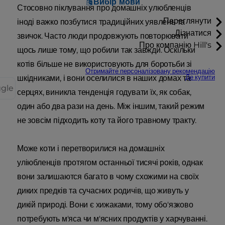
Вибір мови
Стосовно піклування про домашніх улюбленців
Переглянути
іноді важко позбутися традиційних уявлень та
Дізнатися
звичок. Часто люди продовжують повторювати
Про компанію Hill's
щось лише тому, що робили так завжди. Оскільки
котів більше не використовують для боротьби зі
Отримайте персоналізовану рекомендацію
Де купити
шкідниками, і вони оселилися в наших домах та
ggle
серцях, виникла тенденція годувати їх, як собак,
один або два рази на день. Між іншим, такий режим
не зовсім підходить коту та його травному тракту.
Може коти і перетворилися на домашніх
уліюбленців протягом останньої тисячі років, однак
вони залишаются багато в чому схожими на своїх
диких предків та сучасних родичів, що живуть у
дикій природі. Вони є хижаками, тому обо'язково
потребують м'яса чи м'ясних продуктів у харчуванні.