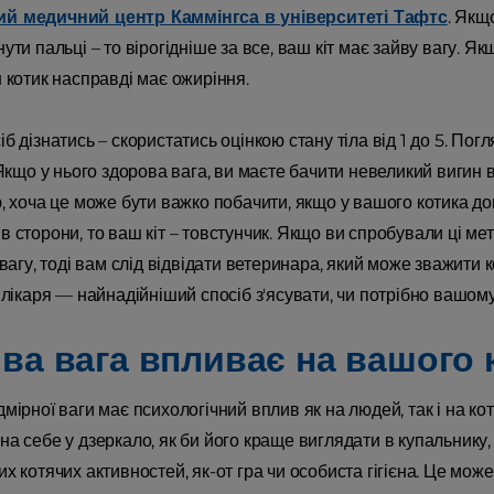
й медичний центр Каммінгса в університеті Тафтс
. Якщ
ути пальці – то вірогідніше за все, ваш кіт має зайву вагу. Як
 котик насправді має ожиріння.
б дізнатись – скористатись оцінкою стану тіла від 1 до 5. Погл
 Якщо у нього здорова вага, ви маєте бачити невеликий вигин
ю, хоча це може бути важко побачити, якщо у вашого котика д
 сторони, то ваш кіт – товстунчик. Якщо ви спробували ці ме
 вагу, тоді вам слід відвідати ветеринара, який може зважити 
 лікаря — найнадійніший спосіб з'ясувати, чи потрібно вашому
йва вага впливає на вашого 
мірної ваги має психологічний вплив як на людей, так і на коті
на себе у дзеркало, як би його краще виглядати в купальнику
х котячих активностей, як-от гра чи особиста гігієна. Це мож