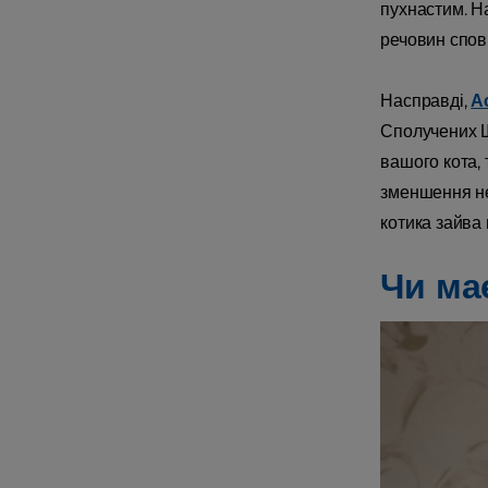
пухнастим. На
речовин спов
Насправді,
А
Сполучених Ш
вашого кота,
зменшення нег
котика зайва 
Чи ма