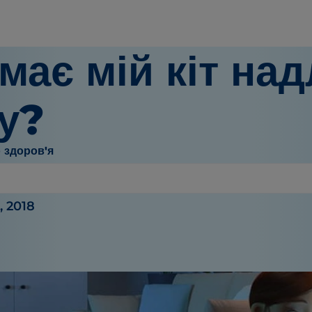
має мій кіт на
у?
 здоров'я
Баугауз
, 2018