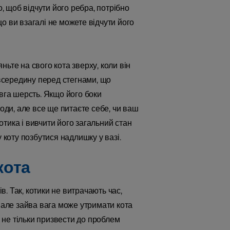
о, щоб відчути його ребра, потрібно
що ви взагалі не можете відчути його
яньте на свого кота зверху, коли він
 всередину перед стегнами, що
овга шерсть. Якщо його боки
тоди, але все ще питаєте себе, чи ваш
котика і вивчити його загальний стан
 коту позбутися надлишку у вазі.
кота
в. Так, котики не витрачають час,
, але зайва вага може утримати кота
е не тільки призвести до проблем