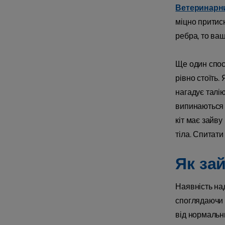
Ветеринарни
міцно притисн
ребра, то ваш
Ще один спосі
рівно стоїть.
нагадує талі
випинаються в
кіт має зайву
тіла. Спитати
Як за
Наявність над
споглядаючи 
від нормальни