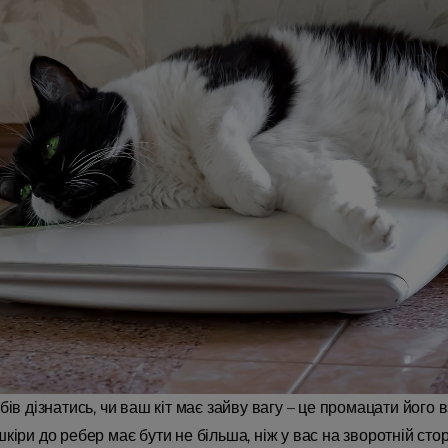
бів дізнатись, чи ваш кіт має зайву вагу – це промацати його 
кіри до ребер має бути не більша, ніж у вас на зворотній сто