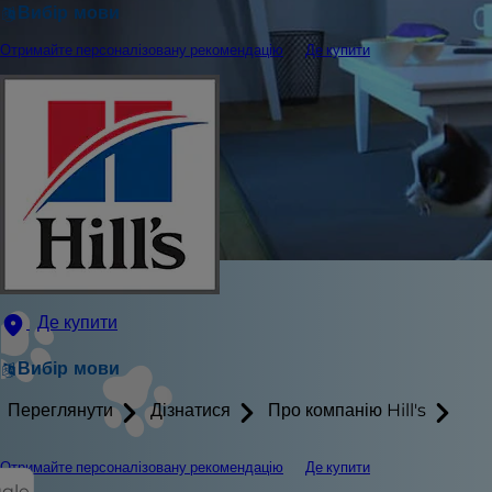
Вибір мови
Отримайте персоналізовану рекомендацію
Де купити
Де купити
Вибір мови
Переглянути
Дізнатися
Про компанію Hill's
Отримайте персоналізовану рекомендацію
Де купити
ggle