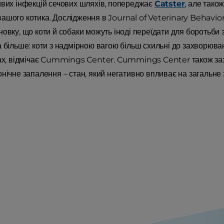
ивих інфекцій сечових шляхів, попереджає
Catster
, але тако
ашого котика. Дослідження в Journal of Veterinary Behavior
новку, що коти й собаки можуть іноді переїдати для боротьби 
 більше: коти з надмірною вагою більш схильні до захворювань
бах, відмічає Cummings Center. Cummings Center також за
онічне запалення – стан, який негативно впливає на загальне