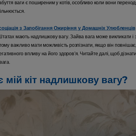
буття ваги є поширеним у котів, особливо коли вони переходят
ільнюється.
соціація з Запобігання Ожиріння у Домашніх Улюбленців
татах мають надлишкову вагу. Зайва вага може викликати і з
 тому важливо мати можливість розпізнати, якщо він повнішає
ативного впливу на його здоров’я. Читайте далі, щоб дізнатис
вага.
є мій кіт надлишкову вагу?