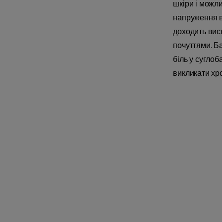
шкіри і можл
напруження в
доходить вис
почуттями. Ба
біль у сугло
викликати хр