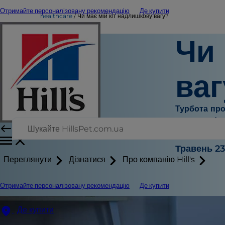
Отримайте персоналізовану рекомендацію
Де купити
healthcare
Чи має мій кіт надлишкову вагу?
Чи 
ваг
Турбота про
Жан Марі 
|
Травень 23
Переглянути
Дізнатися
Про компанію Hill's
Отримайте персоналізовану рекомендацію
Де купити
Де купити