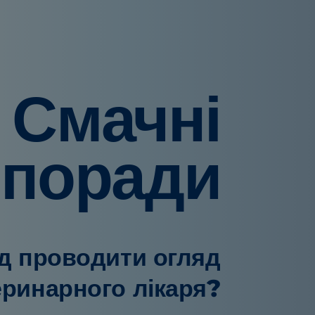
Смачні
поради
ід проводити огляд
еринарного лікаря?