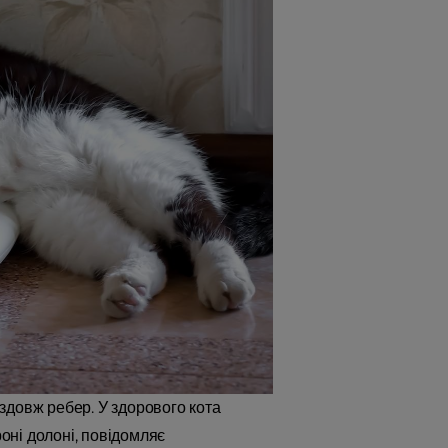
вздовж ребер. У здорового кота
роні долоні, повідомляє