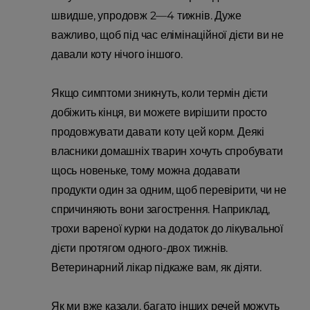
швидше, упродовж 2—4 тижнів. Дуже
важливо, щоб під час елімінаційної дієти ви не
давали коту нічого іншого.
Якщо симптоми зникнуть, коли термін дієти
добіжить кінця, ви можете вирішити просто
продовжувати давати коту цей корм. Деякі
власники домашніх тварин хочуть спробувати
щось новеньке, тому можна додавати
продукти один за одним, щоб перевірити, чи не
спричиняють вони загострення. Наприклад,
трохи вареної курки на додаток до лікувальної
дієти протягом одного-двох тижнів.
Ветеринарний лікар підкаже вам, як діяти.
Як ми вже казали, багато інших речей можуть