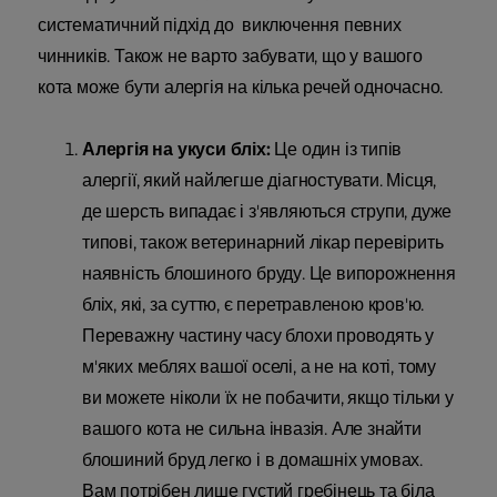
систематичний підхід до виключення певних
чинників. Також не варто забувати, що у вашого
кота може бути алергія на кілька речей одночасно.
Алергія на укуси бліх:
Це один із типів
алергії, який найлегше діагностувати. Місця,
де шерсть випадає і з'являються струпи, дуже
типові, також ветеринарний лікар перевірить
наявність блошиного бруду. Це випорожнення
бліх, які, за суттю, є перетравленою кров'ю.
Переважну частину часу блохи проводять у
м'яких меблях вашої оселі, а не на коті, тому
ви можете ніколи їх не побачити, якщо тільки у
вашого кота не сильна інвазія. Але знайти
блошиний бруд легко і в домашніх умовах.
Вам потрібен лише густий гребінець та біла