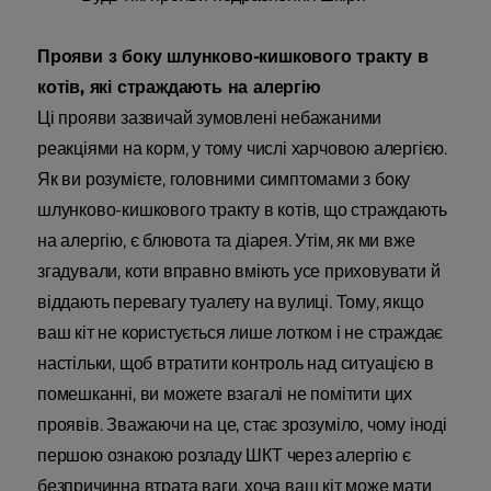
Прояви з боку шлунково-кишкового тракту в
котів, які страждають на алергію
Ці прояви зазвичай зумовлені небажаними
реакціями на корм, у тому числі харчовою алергією.
Як ви розумієте, головними симптомами з боку
шлунково-кишкового тракту в котів, що страждають
на алергію, є блювота та діарея. Утім, як ми вже
згадували, коти вправно вміють усе приховувати й
віддають перевагу туалету на вулиці. Тому, якщо
ваш кіт не користується лише лотком і не страждає
настільки, щоб втратити контроль над ситуацією в
помешканні, ви можете взагалі не помітити цих
проявів. Зважаючи на це, стає зрозуміло, чому іноді
першою ознакою розладу ШКТ через алергію є
безпричинна втрата ваги, хоча ваш кіт може мати