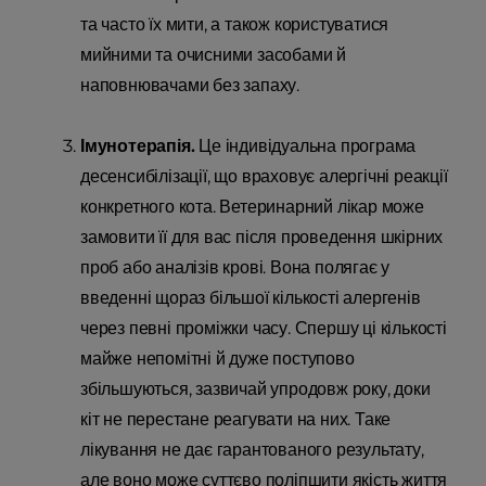
та часто їх мити, а також користуватися
мийними та очисними засобами й
наповнювачами без запаху.
Імунотерапія.
Це індивідуальна програма
десенсибілізації, що враховує алергічні реакції
конкретного кота. Ветеринарний лікар може
замовити її для вас після проведення шкірних
проб або аналізів крові. Вона полягає у
введенні щораз більшої кількості алергенів
через певні проміжки часу. Спершу ці кількості
майже непомітні й дуже поступово
збільшуються, зазвичай упродовж року, доки
кіт не перестане реагувати на них. Таке
лікування не дає гарантованого результату,
але воно може суттєво поліпшити якість життя