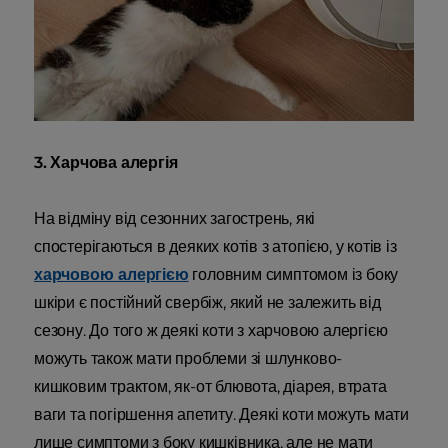
3. Харчова алергія
На відміну від сезонних загострень, які
спостерігаються в деяких котів з атопією, у котів із
харчовою алергією
головним симптомом із боку
шкіри є постійний свербіж, який не залежить від
сезону. До того ж деякі коти з харчовою алергією
можуть також мати проблеми зі шлунково-
кишковим трактом, як-от блювота, діарея, втрата
ваги та погіршення апетиту. Деякі коти можуть мати
лише симптоми з боку кишківника, але не мати