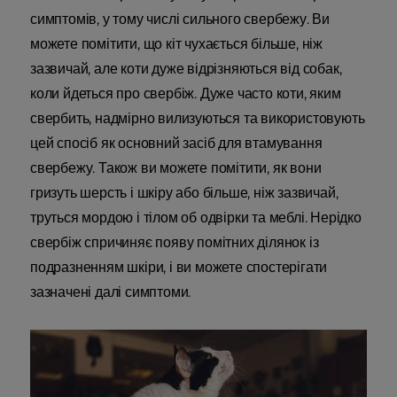
симптомів, у тому числі сильного свербежу. Ви
можете помітити, що кіт чухається більше, ніж
зазвичай, але коти дуже відрізняються від собак,
коли йдеться про свербіж. Дуже часто коти, яким
свербить, надмірно вилизуються та використовують
цей спосіб як основний засіб для втамування
свербежу. Також ви можете помітити, як вони
гризуть шерсть і шкіру або більше, ніж зазвичай,
труться мордою і тілом об одвірки та меблі. Нерідко
свербіж спричиняє появу помітних ділянок із
подразненням шкіри, і ви можете спостерігати
зазначені далі симптоми.