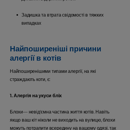
Задишка та втрата свідомості в тяжких
випадках
Найпоширеніші причини
алергії в котів
Найпоширенішими типами алергії, на які
страждають коти, є:
1. Алергія на укуси бліх
Блохи— невід'ємна частина життя котів. Навіть
якщо ваш кіт ніколи не виходить на вулицю, блохи
можуть потрапити всередину на вашому одязі, так