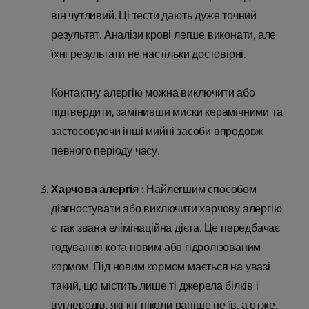
він чутливий. Ці тести дають дуже точний
результат. Аналізи крові легше виконати, але
їхні результати не настільки достовірні.
Контактну алергію можна виключити або
підтвердити, замінивши миски керамічними та
застосовуючи інші мийні засоби впродовж
певного періоду часу.
Харчова алергія :
Найлегшим способом
діагностувати або виключити харчову алергію
є так звана елімінаційна дієта. Це передбачає
годування кота новим або гідролізованим
кормом. Під новим кормом мається на увазі
такий, що містить лише ті джерела білків і
вуглеводів, які кіт ніколи раніше не їв, а отже,