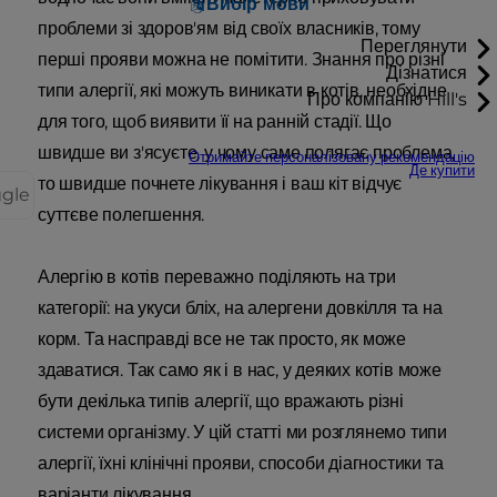
Вибір мови
проблеми зі здоров'ям від своїх власників, тому
Переглянути
перші прояви можна не помітити. Знання про різні
Дізнатися
типи алергії, які можуть виникати в котів, необхідне
Про компанію Hill's
для того, щоб виявити її на ранній стадії. Що
швидше ви з'ясуєте, у чому саме полягає проблема,
Отримайте персоналізовану рекомендацію
Де купити
то швидше почнете лікування і ваш кіт відчує
ggle
суттєве полегшення.
Алергію в котів переважно поділяють на три
категорії: на укуси бліх, на алергени довкілля та на
корм. Та насправді все не так просто, як може
здаватися. Так само як і в нас, у деяких котів може
бути декілька типів алергії, що вражають різні
системи організму. У цій статті ми розглянемо типи
алергії, їхні клінічні прояви, способи діагностики та
варіанти лікування.