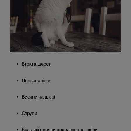
Втрата шерсті
Почервоніння
Висипи на шкірі
Струпи
Будь-які прояви подразнення шкіри