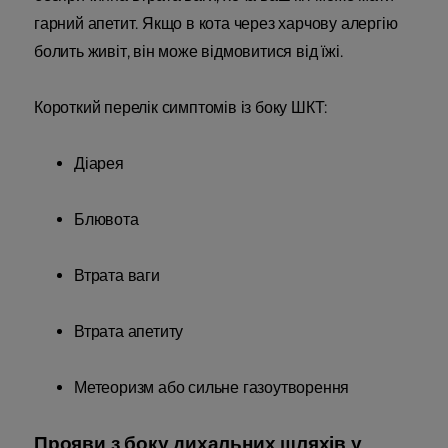
гарний апетит. Якщо в кота через харчову алергію
болить живіт, він може відмовитися від їжі.
Короткий перелік симптомів із боку ШКТ:
Діарея
Блювота
Втрата ваги
Втрата апетиту
Метеоризм або сильне газоутворення
Прояви з боку дихальних шляхів у