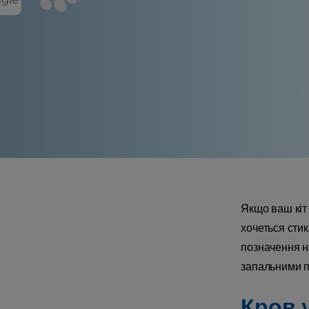
Якщо ваш кіт 
хочеться стик
позначення н
запальними п
Кров у