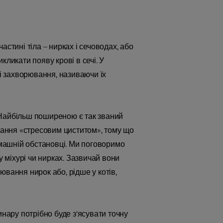
стині тіла – нирках і сечоводах, або
икликати появу крові в сечі. У
ці захворювання, називаючи їх
і. Найбільш поширеною є так званий
ювання «стресовим циститом», тому що
омашній обстановці. Ми поговоримо
міхурі чи нирках. Зазвичай вони
рювання нирок або, рідше у котів,
ару потрібно буде з'ясувати точну