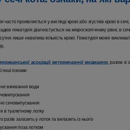
я часто проявляється у вигляді крові або згустків крові в сечі
адків гематурія діагностується на мікроскопічному рівні, в се
сутня лише невелика кількість крові. Гематурія може виклика
р.
ериканської асоціації ветеринарної медицини
, разом зі
і інші ознаки:
ене вживання води
ечовипускання
не сечовипускання
я в туалетному лотку
то разів залазить у лоток та вилазить із нього
ускання поза лотком