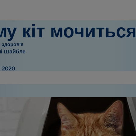
у кіт мочитьс
 здоров'я
чі Шайбле
, 2020