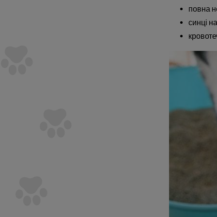
повна н
синці на
кровотеч