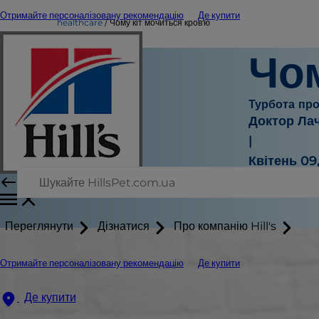
Отримайте персоналізовану рекомендацію
Де купити
healthcare
Чому кіт мочиться кров'ю
Чом
Турбота про
Доктор Ла
|
Квітень 09
Переглянути
Дізнатися
Про компанію Hill's
Отримайте персоналізовану рекомендацію
Де купити
Де купити