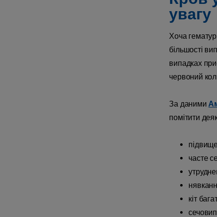
увагу
Хоча гематурі
більшості вип
випадках при
червоний колі
За даними
Ам
помітити деяк
підвищ
часте с
утрудне
нявканн
кіт бага
сечовип