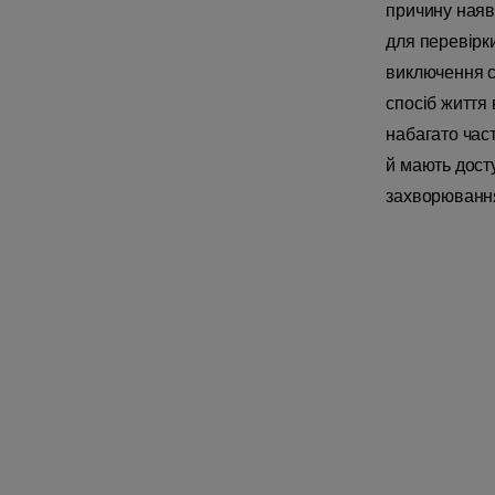
причину наявн
для перевірки
виключення с
спосіб життя 
набагато част
й мають досту
захворюванн