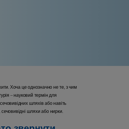
ити. Хоча це однозначно не те, з чим
турія – науковий термін для
сечовивідних шляхів або навіть
 сечовивідні шляхи або нирки.
арто звернути