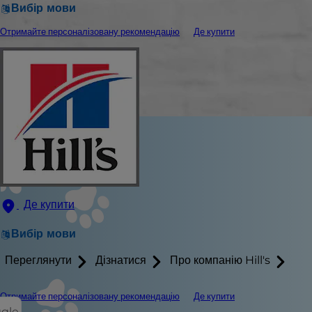
Вибір мови
Отримайте персоналізовану рекомендацію
Де купити
Де купити
Вибір мови
Переглянути
Дізнатися
Про компанію Hill's
Отримайте персоналізовану рекомендацію
Де купити
ggle