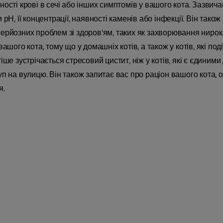
ості крові в сечі або інших симптомів у вашого кота. Зазвича
 рН, її концентрації, наявності каменів або інфекції. Він тако
ерйозних проблем зі здоров'ям, таких як захворювання нирок
вашого кота, тому що у домашніх котів, а також у котів, які по
іше зустрічається стресовий цистит, ніж у котів, які є єдин
п на вулицю. Він також запитає вас про раціон вашого кота, о
я.