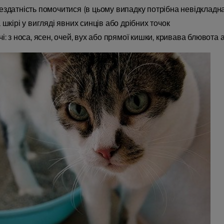
ездатність помочитися (в цьому випадку потрібна невідкладн
 шкірі у вигляді явних синців або дрібних точок
і: з носа, ясен, очей, вух або прямої кишки, кривава блювота а