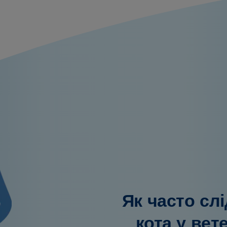
Як часто сл
кота у вет