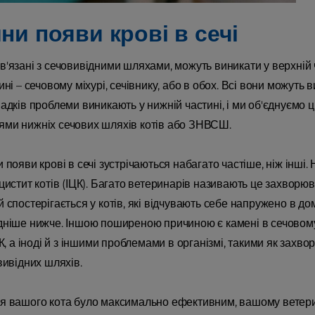
ни появи крові в сечі
'язані з сечовивідними шляхами, можуть виникати у верхній ча
ині – сечовому міхурі, сечівнику, або в обох. Всі вони можуть в
адків проблеми виникають у нижній частині, і ми об'єднуємо 
ми нижніх сечових шляхів котів або ЗНВСШ.
 появи крові в сечі зустрічаються набагато частіше, ніж інш
 цистит котів (ІЦК). Багато ветеринарів називають це захвор
й спостерігається у котів, які відчувають себе напружено в д
дніше нижче. Іншою поширеною причиною є камені в сечовому 
ЦК, а іноді й з іншими проблемами в організмі, такими як захво
вивідних шляхів.
я вашого кота було максимально ефективним, вашому ветерин