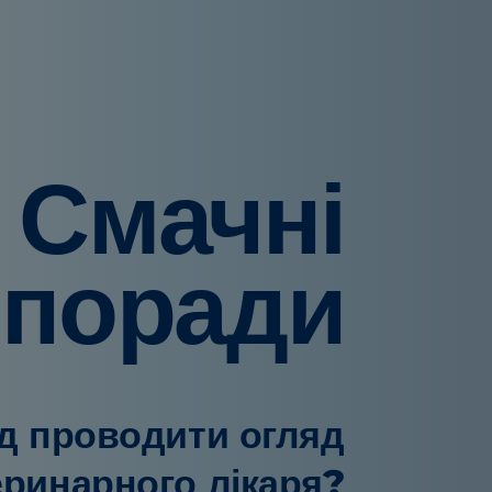
Смачні
поради
ід проводити огляд
еринарного лікаря?