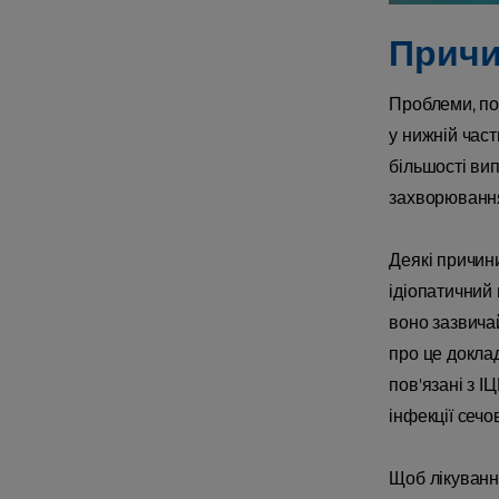
Причи
Проблеми, пов
у нижній част
більшості вип
захворювання
Деякі причини
ідіопатичний
воно зазвича
про це докла
пов'язані з І
інфекції сечо
Щоб лікуванн