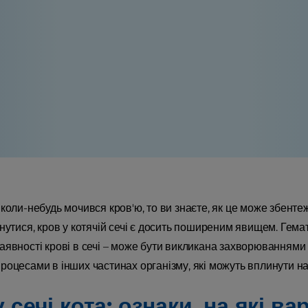
коли-небудь мочився кров'ю, то ви знаєте, як це може збентеж
нутися, кров у котячій сечі є досить поширеним явищем. Гема
аявності крові в сечі – може бути викликана захворюваннями 
роцесами в інших частинах організму, які можуть вплинути на
 сечі кота: ознаки, на які в