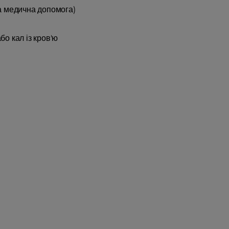
а медична допомога)
бо кал із кров'ю