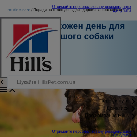
Отримайте персоналізовану рекомендацію
routine-care
Поради на кожен день для здоров'я вашого собаки
Де купити
Поради на кожен день для
здоров'я вашого собаки
Звичайний догляд
Кріссі Клінгер
|
Квітень 28, 2025
Переглянути
Дізнатися
Про компанію Hill's
Отримайте персоналізовану рекомендацію
Де купити