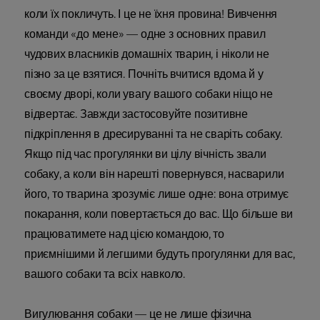
коли їх покличуть. І це не їхня провина! Вивчення
команди «до мене» — одне з основних правил
чудових власників домашніх тварин, і ніколи не
пізно за це взятися. Почніть вчитися вдома й у
своєму дворі, коли увагу вашого собаки ніщо не
відвертає. Завжди застосовуйте позитивне
підкріплення в дресируванні та не сваріть собаку.
Якщо під час прогулянки ви цілу вічність звали
собаку, а коли він нарешті повернувся, насварили
його, то тварина зрозуміє лише одне: вона отримує
покарання, коли повертається до вас. Що більше ви
працюватимете над цією командою, то
приємнішими й легшими будуть прогулянки для вас,
вашого собаки та всіх навколо.
Вигулювання собаки — це не лише фізична