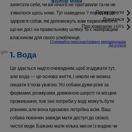
Вибір мови
запитати себе, чи ви нічого не проґавили та чи не
Переглянути
з'явилося щось нове. Тут наведено 7 порад щодо
Дізнатися
здоров'я собак, які допоможуть вам переконатися,
Про компанію Hill's
що ви досі на правильному шляху та є найкращим
власником для свого улюбленця.
Отримайте персоналізовану рекомендацію
Де купити
ggle
1. Вода
Це здається надто очевидним, щоб згадувати тут,
але вода — це основа життя, і ніколи не можна
лишати її поза увагою. Усі собаки дуже різні за
формами, розмірами, довжиною шерсті та місцем
проживання, тож їхні потреби у воді можуть бути
різними, але вона однаково потрібна всім. Ваш
собака повинен завжди мати доступ до свіжої,
чистої води. Бажано мати кілька мисок із водою чи