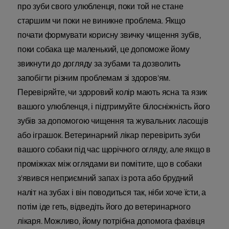
про зуби свого улюбленця, поки той не стане
старшим чи поки не виникне проблема. Якщо
почати формувати корисну звичку чищення зубів,
поки собака ще маленький, це допоможе йому
звикнути до догляду за зубами та дозволить
запобігти різним проблемам зі здоров'ям.
Перевіряйте, чи здоровий колір мають ясна та язик
вашого улюбленця, і підтримуйте білосніжність його
зубів за допомогою чищення та жувальних ласощів
або іграшок. Ветеринарний лікар перевірить зуби
вашого собаки під час щорічного огляду, але якщо в
проміжках між оглядами ви помітите, що в собаки
з'явився неприємний запах із рота або брудний
наліт на зубах і він поводиться так, ніби хоче їсти, а
потім іде геть, відведіть його до ветеринарного
лікаря. Можливо, йому потрібна допомога фахівця