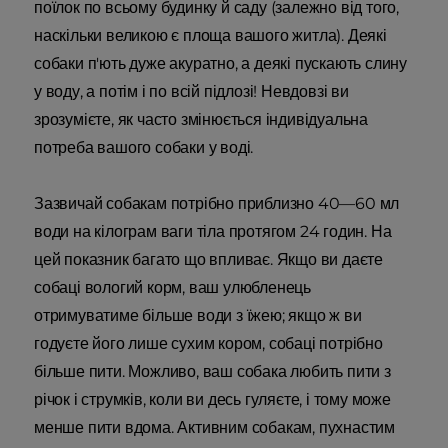
поїлок по всьому будинку й саду (залежно від того,
наскільки великою є площа вашого житла). Деякі
собаки п'ють дуже акуратно, а деякі пускають слину
у воду, а потім і по всій підлозі! Невдовзі ви
зрозумієте, як часто змінюється індивідуальна
потреба вашого собаки у воді.
Зазвичай собакам потрібно приблизно 40—60 мл
води на кілограм ваги тіла протягом 24 годин. На
цей показник багато що впливає. Якщо ви даєте
собаці вологий корм, ваш улюбленець
отримуватиме більше води з їжею; якщо ж ви
годуєте його лише сухим кором, собаці потрібно
більше пити. Можливо, ваш собака любить пити з
річок і струмків, коли ви десь гуляєте, і тому може
менше пити вдома. Активним собакам, пухнастим