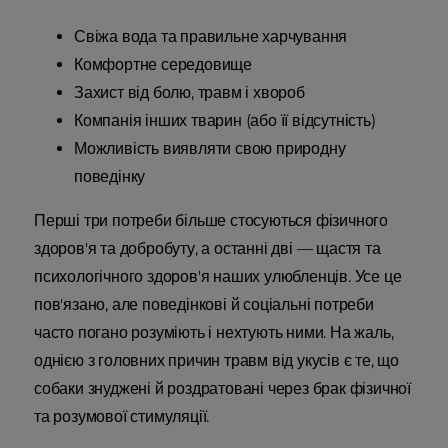
Свіжа вода та правильне харчування
Комфортне середовище
Захист від болю, травм і хвороб
Компанія інших тварин (або її відсутність)
Можливість виявляти свою природну
поведінку
Перші три потреби більше стосуються фізичного
здоров'я та добробуту, а останні дві — щастя та
психологічного здоров'я наших улюбленців. Усе це
пов'язано, але поведінкові й соціальні потреби
часто погано розуміють і нехтують ними. На жаль,
однією з головних причин травм від укусів є те, що
собаки знуджені й роздратовані через брак фізичної
та розумової стимуляції.