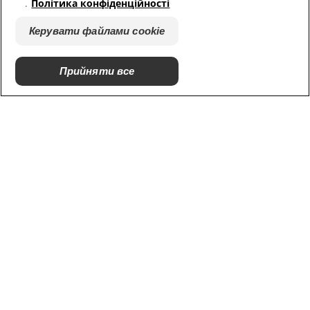
.
Політика конфіденційності
Наші сайти
Керувати файлами cookie
Hill’s Vet
Кар'єра
Прийняти все
© 2025 Hill's Pet Nutrition, Inc.
Всі права захищені.
Загальні положення та умови
Керувати файлами cookie
Правова політика та політика
Юридична процедура
конфіденційності