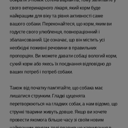
свого ветеринарного лікаря, який корм буде
найкращим для віку та рівня активності саме
вашого собаки. Переконайтеся, що корм, яким ви
годуєте свого улюбленця, повнораціонний і
збалансований. Це означає, що він містить усі
необхідні поживні речовини в правильних
пропорціях. Ви можете давати собаці вологий корм,
сухий корм або якесь їх поєднання відповідно до
ваших потреб і потреб собаки.
Також від початку пам'ятайте, що собака має
лишатися струнким. Гладкі цуценята
перетворюються на гладких собак, а нам відомо, що
стрункі тварини живуть довше. Якщо ви хочете
провести якомога більше часу зі своїм новим
найкращим другом, тоді правильне харчування в