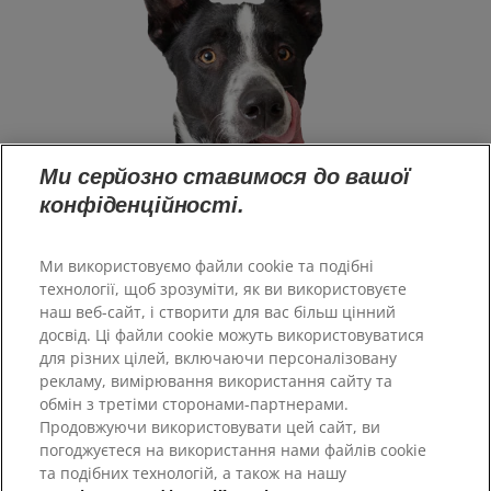
Ми серйозно ставимося до вашої
конфіденційності.
Ми використовуємо файли cookie та подібні
технології, щоб зрозуміти, як ви використовуєте
наш веб-сайт, і створити для вас більш цінний
досвід. Ці файли cookie можуть використовуватися
Великобританія
для різних цілей, включаючи персоналізовану
рекламу, вимірювання використання сайту та
обмін з третіми сторонами-партнерами.
Ресурси
Продовжуючи використовувати цей сайт, ви
Зв'язатися з нами
погоджуєтеся на використання нами файлів cookie
Карта сайту
та подібних технологій, а також на нашу