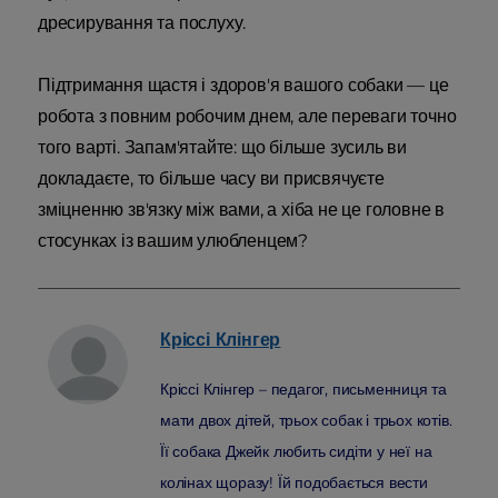
дресирування та послуху.
Підтримання щастя і здоров'я вашого собаки — це
робота з повним робочим днем, але переваги точно
того варті. Запам'ятайте: що більше зусиль ви
докладаєте, то більше часу ви присвячуєте
зміцненню зв'язку між вами, а хіба не це головне в
стосунках із вашим улюбленцем?
Кріссі
Клінгер
Кріссі Клінгер – педагог, письменниця та
мати двох дітей, трьох собак і трьох котів.
Її собака Джейк любить сидіти у неї на
колінах щоразу! Їй подобається вести