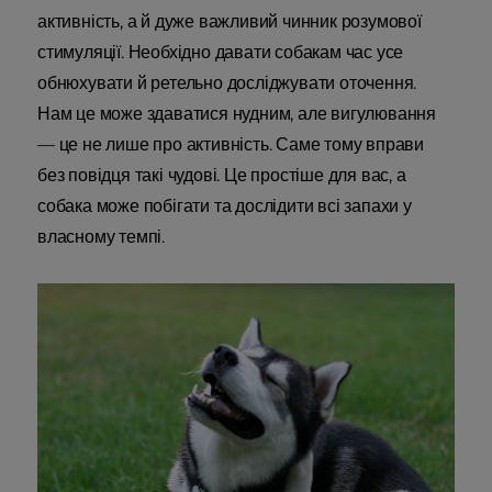
активність, а й дуже важливий чинник розумової
стимуляції. Необхідно давати собакам час усе
обнюхувати й ретельно досліджувати оточення.
Нам це може здаватися нудним, але вигулювання
— це не лише про активність. Саме тому вправи
без повідця такі чудові. Це простіше для вас, а
собака може побігати та дослідити всі запахи у
власному темпі.