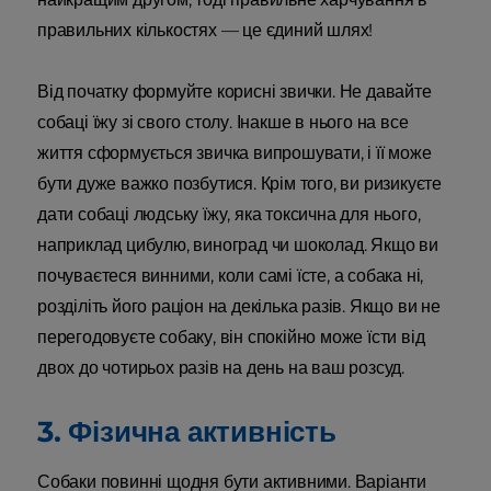
правильних кількостях — це єдиний шлях!
Від початку формуйте корисні звички. Не давайте
собаці їжу зі свого столу. Інакше в нього на все
життя сформується звичка випрошувати, і її може
бути дуже важко позбутися. Крім того, ви ризикуєте
дати собаці людську їжу, яка токсична для нього,
наприклад цибулю, виноград чи шоколад. Якщо ви
почуваєтеся винними, коли самі їсте, а собака ні,
розділіть його раціон на декілька разів. Якщо ви не
перегодовуєте собаку, він спокійно може їсти від
двох до чотирьох разів на день на ваш розсуд.
3. Фізична активність
Собаки повинні щодня бути активними. Варіанти