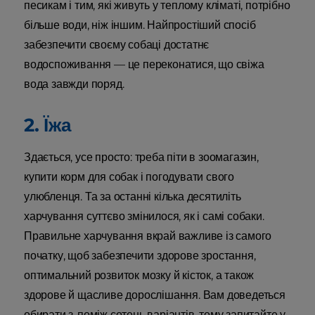
песикам і тим, які живуть у теплому кліматі, потрібно
більше води, ніж іншим. Найпростіший спосіб
забезпечити своєму собаці достатнє
водоспоживання — це переконатися, що свіжа
вода завжди поряд.
2. Їжа
Здається, усе просто: треба піти в зоомагазин,
купити корм для собак і погодувати свого
улюбленця. Та за останні кілька десятиліть
харчування суттєво змінилося, як і самі собаки.
Правильне харчування вкрай важливе із самого
початку, щоб забезпечити здорове зростання,
оптимальний розвиток мозку й кісток, а також
здорове й щасливе дорослішання. Вам доведеться
обирати з-поміж сотень варіантів, тому запитайте у