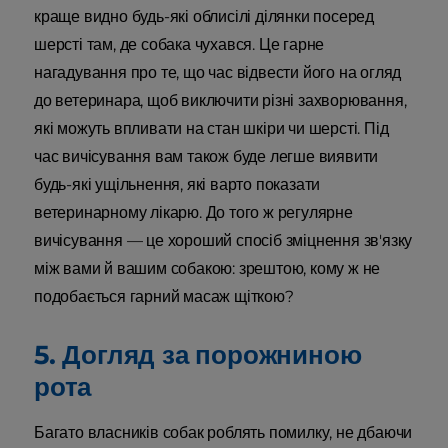
краще видно будь-які облисілі ділянки посеред
шерсті там, де собака чухався. Це гарне
нагадування про те, що час відвести його на огляд
до ветеринара, щоб виключити різні захворювання,
які можуть впливати на стан шкіри чи шерсті. Під
час вичісування вам також буде легше виявити
будь-які ущільнення, які варто показати
ветеринарному лікарю. До того ж регулярне
вичісування — це хороший спосіб зміцнення зв'язку
між вами й вашим собакою: зрештою, кому ж не
подобається гарний масаж щіткою?
5. Догляд за порожниною
рота
Багато власників собак роблять помилку, не дбаючи