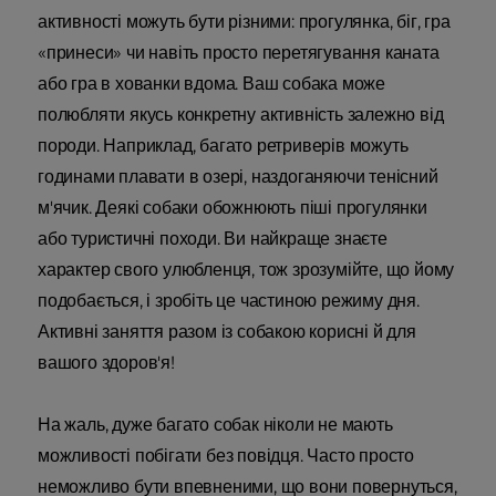
активності можуть бути різними: прогулянка, біг, гра
«принеси» чи навіть просто перетягування каната
або гра в хованки вдома. Ваш собака може
полюбляти якусь конкретну активність залежно від
породи. Наприклад, багато ретриверів можуть
годинами плавати в озері, наздоганяючи тенісний
м'ячик. Деякі собаки обожнюють піші прогулянки
або туристичні походи. Ви найкраще знаєте
характер свого улюбленця, тож зрозумійте, що йому
подобається, і зробіть це частиною режиму дня.
Активні заняття разом із собакою корисні й для
вашого здоров'я!
На жаль, дуже багато собак ніколи не мають
можливості побігати без повідця. Часто просто
неможливо бути впевненими, що вони повернуться,