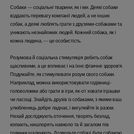
Собаки — соціальні тварини, як і ми. Деякі собаки
віддають перевагу компанії людей, а не інших
собак, а деякі люблять грати з друзями-собаками та
уникають незнайомих людей. Кожний собака, як і
кожна людина, — це особистість.
Розумова й соціальна стимуляція робить собак
щасливими, а це впливає і на їхнє фізичне здоров'я.
Подумайте, як стимулювати розум свого собаки.
Наприклад, можна використовувати годівниці-
головоломки або грати в ігри, як-от ховати іграшки
чи ласощі. Знайдіть друзів із собаками, з якими ваш
улюбленець добре ладнає, і вигулюйте їх разом.
Нехай досліджують оточення, творять безлад,
копають, нишпорять навколо та й загалом пів
годинки шаленіють. Дозвольте собаці бути собакою.