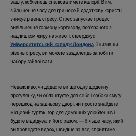
ваш улюбленець спалюватимете калорії. Втім,
збільшення часу для гри несе й додаткову користь:
знижує рівень стресу. Стрес запускає процес
вивільнення гормону кортизолу, пов’язаного з
надлишком жиру на животі, стверджує
Університетський коледж Лондона
. Знизивши
рівень стресу, ви можете заздалегідь запобігти
набору зайвої ваги.
Неважливо, чи додасте ви ще одну щоденну
прогулянку, чи облаштуєте для себе і собаки смугу
перешкод на задньому дворі, чи просто знайдете
місцевий гурток ігор для домашніх улюбленців і
будете відвідувати його разом, — більше часу, який
ви проведете вдвох, швидше за все, сприятиме