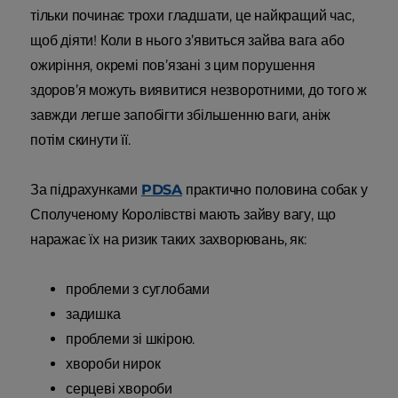
тільки починає трохи гладшати, це найкращий час,
щоб діяти! Коли в нього з’явиться зайва вага або
ожиріння, окремі пов’язані з цим порушення
здоров’я можуть виявитися незворотними, до того ж
завжди легше запобігти збільшенню ваги, аніж
потім скинути її.
За підрахунками
PDSA
практично половина собак у
Сполученому Королівстві мають зайву вагу, що
наражає їх на ризик таких захворювань, як:
проблеми з суглобами
задишка
проблеми зі шкірою.
хвороби нирок
серцеві хвороби