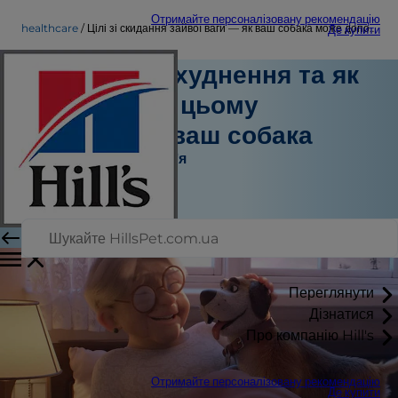
Отримайте персоналізовану рекомендацію
healthcare
Цілі зі скидання зайвої ваги — як ваш собака може допомогти
Де купити
Цілі щодо схуднення та як
вам може в цьому
допомогти ваш собака
Турбота про здоров'я
Штатний автор
|
Квітень 02, 2019
Переглянути
Дізнатися
Про компанію Hill's
Отримайте персоналізовану рекомендацію
Де купити