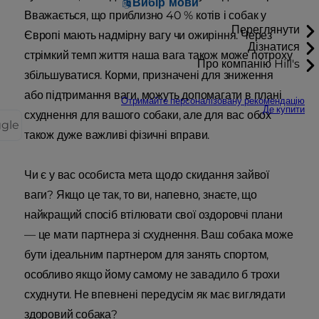
Вибір мови
Вважається, що приблизно 40 % котів і собак у
Переглянути
Європі мають надмірну вагу чи ожиріння. Через
Дізнатися
стрімкий темп життя наша вага також може потроху
Про компанію Hill's
збільшуватися. Корми, призначені для зниження
або підтримання ваги, можуть допомагати в плані
Отримайте персоналізовану рекомендацію
Де купити
схуднення для вашого собаки, але для вас обох
ggle
також дуже важливі фізичні вправи.
Чи є у вас особиста мета щодо скидання зайвої
ваги? Якщо це так, то ви, напевно, знаєте, що
найкращий спосіб втілювати свої оздоровчі плани
— це мати партнера зі схуднення. Ваш собака може
бути ідеальним партнером для занять спортом,
особливо якщо йому самому не завадило б трохи
схуднути. Не впевнені передусім як має виглядати
здоровий собака?