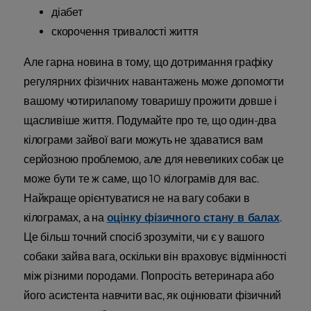
діабет
скорочення тривалості життя
Але гарна новина в тому, що дотримання графіку
регулярних фізичних навантажень може допомогти
вашому чотирилапому товаришу прожити довше і
щасливіше життя. Подумайте про те, що один-два
кілограми зайвої ваги можуть не здаватися вам
серйозною проблемою, але для невеликих собак це
може бути те ж саме, що 10 кілограмів для вас.
Найкраще орієнтуватися не на вагу собаки в
кілограмах, а на
оцінку фізичного стану в балах
.
Це більш точний спосіб зрозуміти, чи є у вашого
собаки зайва вага, оскільки він враховує відмінності
між різними породами. Попросіть ветеринара або
його асистента навчити вас, як оцінювати фізичний