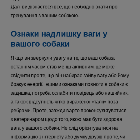
Далі ви дізнаєтеся все, що необхідно знати про
тренування з вашим собакою.
Ознаки надлишку ваги у
вашого собаки
Якщо ви звернули увагу на те, що ваш собака
останнім часом став менш активним, це може
свідчити про те, що він набирає зайву вагу або йому
бракує енергії. Іншими ознаками повноти в собаки є
задишка, потреба ослабити повідець або нашийник,
а також відсутність чітко вираженої «талії» поза
ребрами. Проте, завжди варто проконсультуватися
з ветеринаром щодо того, якою має бути здорова
вага у вашого собаки. Не слід орієнтуватися на
інформацію з інтернету або думку друзів про те, чи