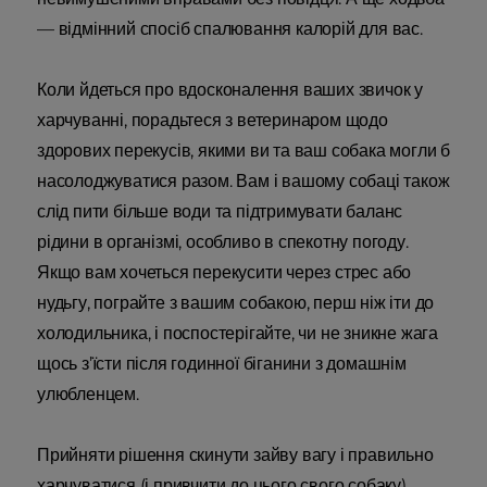
— відмінний спосіб спалювання калорій для вас.
Коли йдеться про вдосконалення ваших звичок у
харчуванні, порадьтеся з ветеринаром щодо
здорових перекусів, якими ви та ваш собака могли б
насолоджуватися разом. Вам і вашому собаці також
слід пити більше води та підтримувати баланс
рідини в організмі, особливо в спекотну погоду.
Якщо вам хочеться перекусити через стрес або
нудьгу, пограйте з вашим собакою, перш ніж іти до
холодильника, і поспостерігайте, чи не зникне жага
щось з’їсти після годинної біганини з домашнім
улюбленцем.
Прийняти рішення скинути зайву вагу і правильно
харчуватися (і привчити до цього свого собаку)