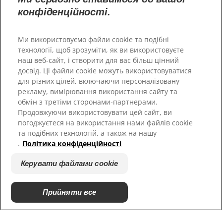
конфіденційності.
Ми використовуємо файли cookie та подібні
технології, щоб зрозуміти, як ви використовуєте
наш веб-сайт, і створити для вас більш цінний
досвід. Ці файли cookie можуть використовуватися
Великобританія
для різних цілей, включаючи персоналізовану
рекламу, вимірювання використання сайту та
обмін з третіми сторонами-партнерами.
Ресурси
Продовжуючи використовувати цей сайт, ви
Зв'язатися з нами
погоджуєтеся на використання нами файлів cookie
Карта сайту
та подібних технологій, а також на нашу
.
Політика конфіденційності
Наші сайти
Керувати файлами cookie
Hill’s Vet
Кар'єра
Прийняти все