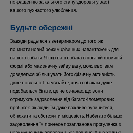
покращенню загального стану здоров’я у вас і
вашого пухнастого улюбленця.
Будьте обережні
Завжди радьтеся з ветеринаром до того, як
починати новий режим фізичних навантажень для
вашого собаки. Якщо ваш собака в поганій фізичній
формі або має значну зайву вагу, можливо, вам
доведеться збільшувати його фізичну активність
дуже повільно. І пам’ятайте, хоча собакам дуже
подобається бігати, це не означає, що вони
отримують задоволення від багатокілометрових
пробіжок, як люди. Їм дуже важливо зупинитися,
обнюхати та обстежити місцевість. Набагато більше
задоволення їм принесе позапланова прогулянка з
невимушеними вправами без повідця. А ще ходьба