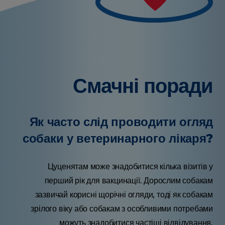
Смачні поради
Як часто слід проводити огляд
собаки у ветеринарного лікаря?
Цуценятам може знадобитися кілька візитів у
перший рік для вакцинації. Дорослим собакам
зазвичай корисні щорічні огляди, тоді як собакам
зрілого віку або собакам з особливими потребами
можуть знадобитися частіші відвідування.