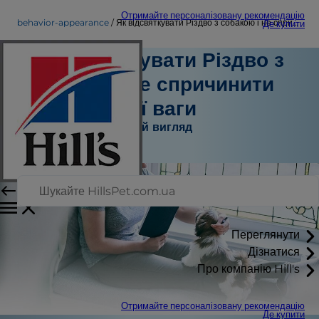
Отримайте персоналізовану рекомендацію
behavior-appearance
Як відсвяткувати Різдво з собакою і не спричинити набір зайвої ваги
Де купити
Як відсвяткувати Різдво з
собакою і не спричинити
набір зайвої ваги
Поведінка і зовнішній вигляд
Штатний автор
Переглянути
Дізнатися
Про компанію Hill's
Отримайте персоналізовану рекомендацію
Де купити