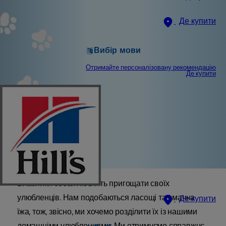
Де купити
Вибір мови
Отримайте персоналізовану рекомендацію
Де купити
Власники собак люблять пригощати своїх
улюбленців. Нам подобаються ласощі та смачна
Де купити
їжа, тож, звісно, ми хочемо розділити їх із нашими
домашніми улюбленцями. Ми отримуємо справжнє