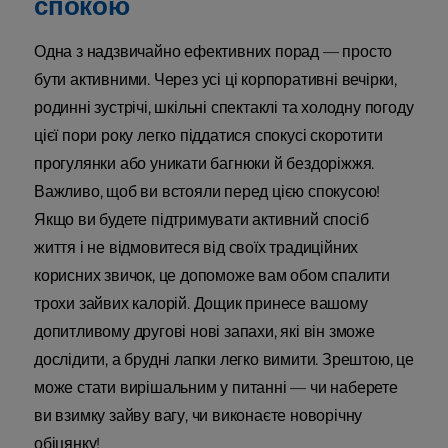
спокою
Одна з надзвичайно ефективних порад — просто
бути активними. Через усі ці корпоративні вечірки,
родинні зустрічі, шкільні спектаклі та холодну погоду
цієї пори року легко піддатися спокусі скоротити
прогулянки або уникати багнюки й бездоріжжя.
Важливо, щоб ви встояли перед цією спокусою!
Якщо ви будете підтримувати активний спосіб
життя і не відмовитеся від своїх традиційних
корисних звичок, це допоможе вам обом спалити
трохи зайвих калорій. Дощик принесе вашому
допитливому другові нові запахи, які він зможе
дослідити, а брудні лапки легко вимити. Зрештою, це
може стати вирішальним у питанні — чи наберете
ви взимку зайву вагу, чи виконаєте новорічну
обіцянку!