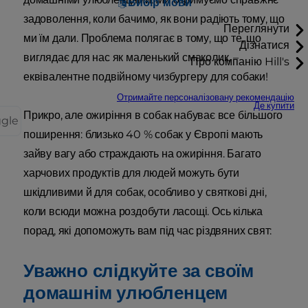
Вибір мови
задоволення, коли бачимо, як вони радіють тому, що
Переглянути
ми їм дали. Проблема полягає в тому, що те, що
Дізнатися
виглядає для нас як маленький смаколик, –
Про компанію Hill's
еквівалентне подвійному чизбургеру для собаки!
Отримайте персоналізовану рекомендацію
Де купити
Прикро, але ожиріння в собак набуває все більшого
ggle
поширення: близько 40 % собак у Європі мають
зайву вагу або страждають на ожиріння. Багато
харчових продуктів для людей можуть бути
шкідливими й для собак, особливо у святкові дні,
коли всюди можна роздобути ласощі. Ось кілька
порад, які допоможуть вам під час різдвяних свят:
Уважно слідкуйте за своїм
домашнім улюбленцем