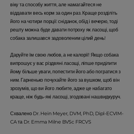
віку та способу життя, але намагайтеся не
віддавати весь корм за один раз. Краще розділіть
його на чотири порції: сніданок, обід і вечерю, тоді
решту можна буде давати потроху як ласощі, щоб
собака залишався задоволеним цілий день!
Даруйте їм свою любов, а не калорії! Якщо собака
випрошує у вас різдвяні ласощі, ліпше приділити
йому більше уваги, попестити його або погратися з
ним. Гарненько почухайте його за вушком, щоб він
зрозумів, що ви його любите, адже це набагато
краще, ніж будь-які ласощі, згодовані нашвидкуруч.
Схвалено Dr. Hein Meyer, DVM, PhD, Dipl-ECVIM-
CA та Dr. Emma Milne BVSc FRCVS