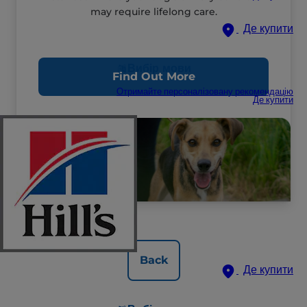
may require lifelong care.
Де купити
Вибір мови
Find Out More
Отримайте персоналізовану рекомендацію
Де купити
Back
Де купити