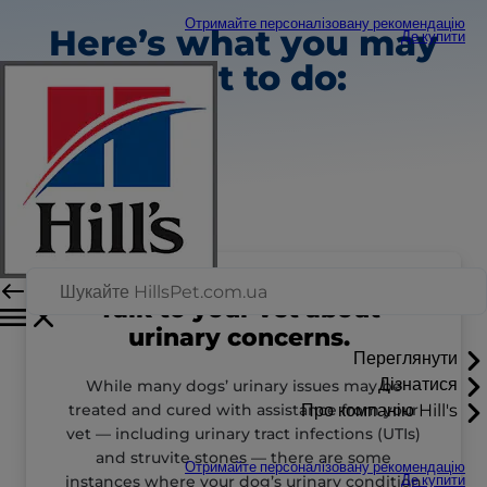
Отримайте персоналізовану рекомендацію
Here’s what you may
Де купити
want to do:
Talk to your vet about
urinary concerns.
Переглянути
Дізнатися
While many dogs’ urinary issues may be
treated and cured with assistance from your
Про компанію Hill's
vet — including urinary tract infections (UTIs)
and struvite stones — there are some
Отримайте персоналізовану рекомендацію
instances where your dog’s urinary condition
Де купити