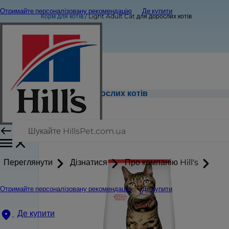
Отримайте персоналізовану рекомендацію
Де купити
Корм для котів
Light Adult Cat для дорослих котів
Light Adult Cat для дорослих котів
Переглянути
Дізнатися
Про компанію Hill's
Отримайте персоналізовану рекомендацію
Де купити
Де купити