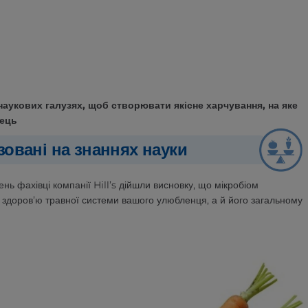
наукових галузях, щоб створювати якісне харчування, на яке
нець
азовані на знаннях науки
ень фахівці компанії Hill’s дійшли висновку, що мікробіом
 здоров’ю травної системи вашого улюбленця, а й його загальному