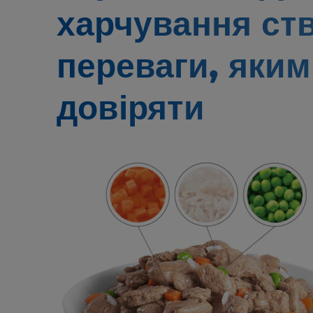
харчування ст
переваги,
яким
довіряти