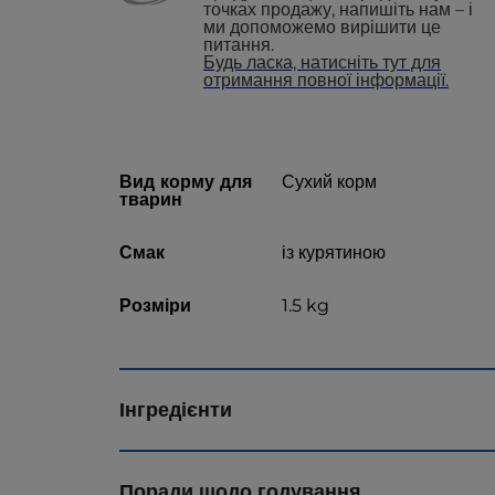
точках продажу, напишіть нам – і
ми допоможемо вирішити це
питання.
Будь ласка, натисніть тут для
отримання повної інформації.
Вид корму для
Сухий корм
тварин
Смак
із курятиною
Розміри
1.5 kg
Інгредієнти
Поради щодо годування