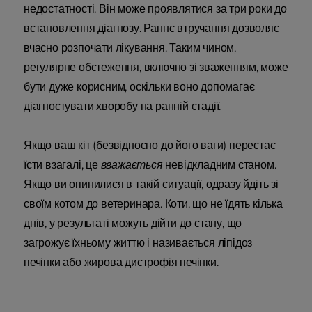
недостатності. Він може проявлятися за три роки до
встановлення діагнозу. Раннє втручання дозволяє
вчасно розпочати лікування. Таким чином,
регулярне обстеження, включно зі зваженням, може
бути дуже корисним, оскільки воно допомагає
діагностувати хворобу на ранній стадії.
Якщо ваш кіт (безвідносно до його ваги) перестає
їсти взагалі, це
вважається
невідкладним станом.
Якщо ви опинилися в такій ситуації, одразу йдіть зі
своїм котом до ветеринара. Коти, що не їдять кілька
днів, у результаті можуть дійти до стану, що
загрожує їхньому життю і називається ліпідоз
печінки або жирова дистрофія печінки.