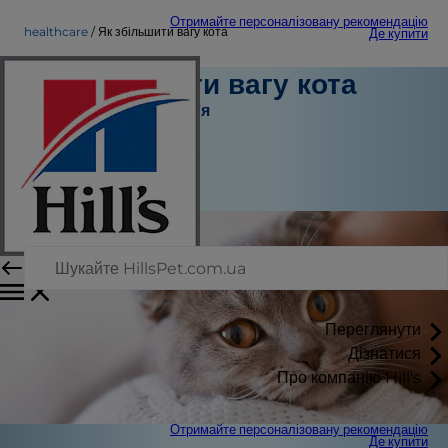
Отримайте персоналізовану рекомендацію
healthcare
Як збільшити вагу кота
Де купити
Як збільшити вагу кота
Турбота про здоров'я
Доктор Сара Вутен
|
Листопад 29, 2021
Переглянути
Дізнатися
Про компанію Hill's
Отримайте персоналізовану рекомендацію
Де купити