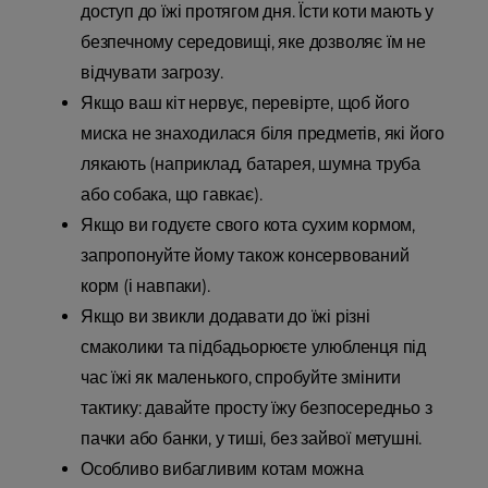
доступ до їжі протягом дня. Їсти коти мають у
безпечному середовищі, яке дозволяє їм не
відчувати загрозу.
Якщо ваш кіт нервує, перевірте, щоб його
миска не знаходилася біля предметів, які його
лякають (наприклад, батарея, шумна труба
або собака, що гавкає).
Якщо ви годуєте свого кота сухим кормом,
запропонуйте йому також консервований
корм (і навпаки).
Якщо ви звикли додавати до їжі різні
смаколики та підбадьорюєте улюбленця під
час їжі як маленького, спробуйте змінити
тактику: давайте просту їжу безпосередньо з
пачки або банки, у тиші, без зайвої метушні.
Особливо вибагливим котам можна