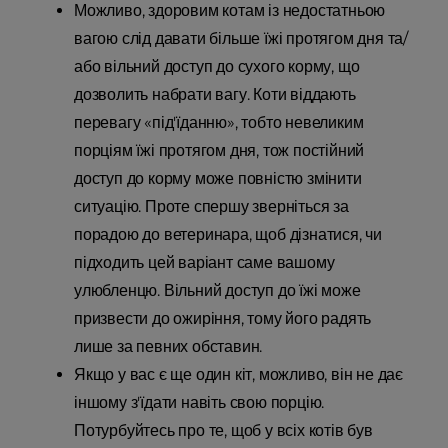
Можливо, здоровим котам із недостатньою
вагою слід давати більше їжі протягом дня та/
або вільний доступ до сухого корму, що
дозволить набрати вагу. Коти віддають
перевагу «під'їданню», тобто невеликим
порціям їжі протягом дня, тож постійний
доступ до корму може повністю змінити
ситуацію. Проте спершу зверніться за
порадою до ветеринара, щоб дізнатися, чи
підходить цей варіант саме вашому
улюбленцю. Вільний доступ до їжі може
призвести до ожиріння, тому його радять
лише за певних обставин.
Якщо у вас є ще один кіт, можливо, він не дає
іншому з'їдати навіть свою порцію.
Потурбуйтесь про те, щоб у всіх котів був