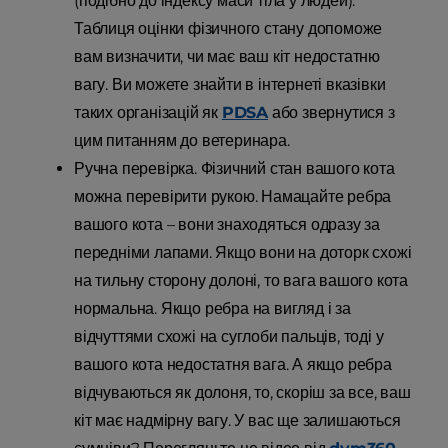
(подібно до індексу маси тіла у людей).
Таблиця оцінки фізичного стану допоможе
вам визначити, чи має ваш кіт недостатню
вагу. Ви можете знайти в інтернеті вказівки
таких організацій як
PDSA
або звернутися з
цим питанням до ветеринара.
Ручна перевірка. Фізичний стан вашого кота
можна перевірити рукою. Намацайте ребра
вашого кота – вони знаходяться одразу за
передніми лапами. Якщо вони на доторк схожі
на тильну сторону долоні, то вага вашого кота
нормальна. Якщо ребра на вигляд і за
відчуттями схожі на суглоби пальців, тоді у
вашого кота недостатня вага. А якщо ребра
відчуваються як долоня, то, скоріш за все, ваш
кіт має надмірну вагу. У вас ще залишаються