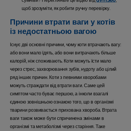
сумніви? Перегляньте це відео від
dvm360
,
щоб зрозуміти, як робити ручну перевірку.
Причини втрати ваги у котів
із недостатньою вагою
Існує дві основні причини, чому коти втрачають вагу:
або вони мало їдять, або вони витрачають більше
калорій, ніж споживають. Коти можуть їсти мало
через стрес, захворювання зубів, нудоту або цілий
ряд інших причин. Коти з певними хворобами
можуть страждати від втрати ваги. Саме цей
симптом часто буває першою, а інколи взагалі
єдиною зовнішньою ознакою того, що в організмі
тварини розвивається прихована хвороба. Втрата
ваги також може бути спричинена змінами в
організмі та метаболізмі через старіння. Таке