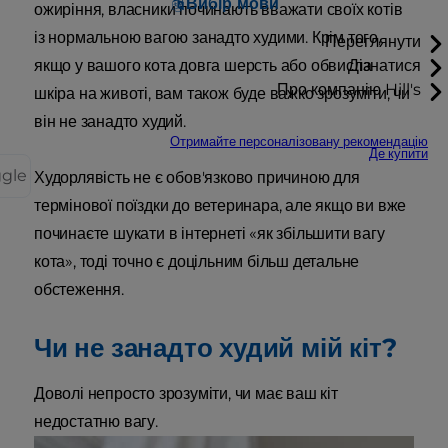
Вибір мови
ожиріння, власники починають вважати своїх котів
із нормальною вагою занадто худими. Крім того,
Переглянути
якщо у вашого кота довга шерсть або обвисла
Дізнатися
Про компанію Hill's
шкіра на животі, вам також буде важко зрозуміти, чи
він не занадто худий.
Отримайте персоналізовану рекомендацію
Де купити
ggle
Худорлявість не є обов'язково причиною для
термінової поїздки до ветеринара, але якщо ви вже
починаєте шукати в інтернеті «як збільшити вагу
кота», тоді точно є доцільним більш детальне
обстеження.
Чи не занадто худий мій кіт?
Доволі непросто зрозуміти, чи має ваш кіт
недостатню вагу.