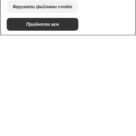
Наші сайти
Керувати файлами cookie
Hill’s Vet
Кар'єра
Прийняти все
© 2025 Hill's Pet Nutrition, Inc.
Всі права захищені.
Загальні положення та умови
Керувати файлами cookie
Правова політика та політика
Юридична процедура
конфіденційності