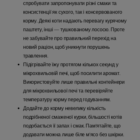
спробувати запропонувати різні смаки та
консистенції як сухого, так і консервованого
корму. Деякі коти надають перевагу курячому
паштету, інші — тушкованому лососю. Проте
не забувайте про правильний перехід на
новий раціон, щоб уникнути порушень
травлення.
Підігрівайте їжу протягом кількох секунд у
мікрохвильовій печі, щоб посилити аромат.
Використовуйте лише правильні контейнери
для мікрохвильової печі та перевіряйте
температуру корму перед годуванням.
Додайте до корму невелику кількість
подрібненої смаженої курки, більшості котів
подобається її запах і смак. Пам'ятайте, що
додавати можна лише біле м'ясо без шкірки.