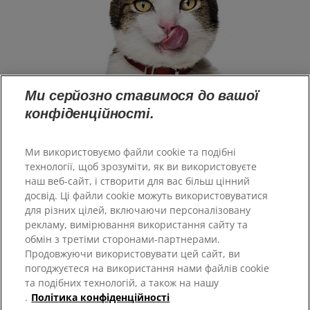
Ми серйозно ставимося до вашої
конфіденційності.
Ми використовуємо файли cookie та подібні
технології, щоб зрозуміти, як ви використовуєте
наш веб-сайт, і створити для вас більш цінний
досвід. Ці файли cookie можуть використовуватися
Великобританія
для різних цілей, включаючи персоналізовану
рекламу, вимірювання використання сайту та
обмін з третіми сторонами-партнерами.
Ресурси
Продовжуючи використовувати цей сайт, ви
Зв'язатися з нами
погоджуєтеся на використання нами файлів cookie
Карта сайту
та подібних технологій, а також на нашу
.
Політика конфіденційності