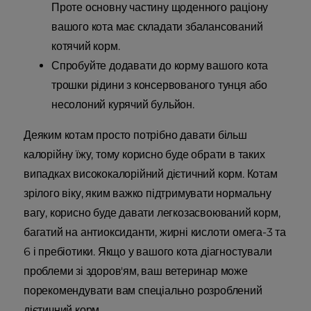
Проте основну частину щоденного раціону
вашого кота має складати збалансований
котячий корм.
Спробуйте додавати до корму вашого кота
трошки рідини з консервованого тунця або
несолоний курячий бульйон.
Деяким котам просто потрібно давати більш
калорійну їжу, тому корисно буде обрати в таких
випадках висококалорійний дієтичний корм. Котам
зрілого віку, яким важко підтримувати нормальну
вагу, корисно буде давати легкозасвоюваний корм,
багатий на антиоксиданти, жирні кислоти омега-3 та
6 і пребіотики. Якщо у вашого кота діагностували
проблеми зі здоров'ям, ваш ветеринар може
порекомендувати вам спеціально розроблений
дієтичний корм.