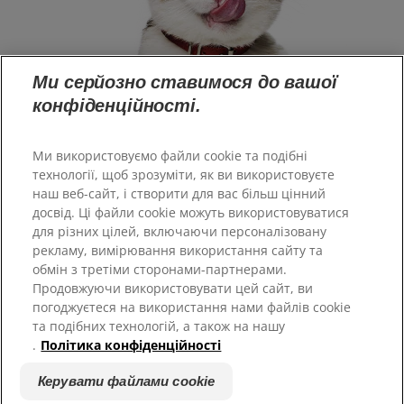
Ми серйозно ставимося до вашої
конфіденційності.
Ми використовуємо файли cookie та подібні
технології, щоб зрозуміти, як ви використовуєте
наш веб-сайт, і створити для вас більш цінний
досвід. Ці файли cookie можуть використовуватися
Великобританія
для різних цілей, включаючи персоналізовану
рекламу, вимірювання використання сайту та
обмін з третіми сторонами-партнерами.
Ресурси
Продовжуючи використовувати цей сайт, ви
Зв'язатися з нами
погоджуєтеся на використання нами файлів cookie
Карта сайту
та подібних технологій, а також на нашу
.
Політика конфіденційності
Наші сайти
Керувати файлами cookie