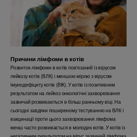
Причини лімфоми в котів
Розвиток лімфоми в котів пов'язаний із вірусом
лейкозу котів (ВЛК) і меншою мірою з вірусом
імунодефіциту котів (ВІК). У котів із позитивним
результатом на лейкоз онкологічні захворювання
зазвичай розвиваються в більш ранньому віці. На
сьогодні завдяки поширеному тестуванню на ВЛК і
вакцинації проти цього захворювання лімфома
менш часто розвивається в молодих котів. У котів із
негативним результатом на вірус зазвичай лімфома