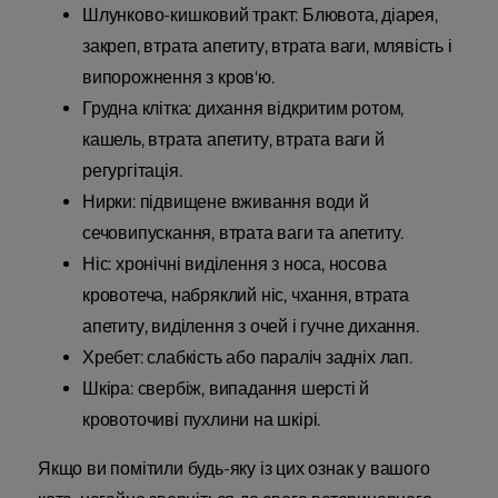
Шлунково-кишковий тракт: Блювота, діарея,
закреп, втрата апетиту, втрата ваги, млявість і
випорожнення з кров'ю.
Грудна клітка: дихання відкритим ротом,
кашель, втрата апетиту, втрата ваги й
регургітація.
Нирки: підвищене вживання води й
сечовипускання, втрата ваги та апетиту.
Ніс: хронічні виділення з носа, носова
кровотеча, набряклий ніс, чхання, втрата
апетиту, виділення з очей і гучне дихання.
Хребет: слабкість або параліч задніх лап.
Шкіра: свербіж, випадання шерсті й
кровоточиві пухлини на шкірі.
Якщо ви помітили будь-яку із цих ознак у вашого