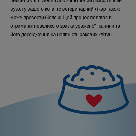
виявили ущільнення або збільшений лімфатичний
вузол у вашого кота, то ветеринарний лікар також
може провести біопсію. Цей процес полягає в
отриманні невеликого зразка ураженої тканини та
його дослідження на наявність ракових клітин.