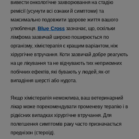
вивести онкологічне захворювання на стадію
ремісії (усунути всі ознаки й симптоми) та
максимально подовжити здорове життя вашого
улюбленця.
Blue Cross
зазначає, що, оскільки
лімфома зазвичай широко поширюється по
організму, хімієтерапія є кращим варіантом, ніж
хірургічне втручання. Коти зазвичай добре реагують
на це лікування та не відчувають тих неприємних
побічних ефектів, які бувають у людей, як-от
випадіння шерсті або нудота.
Якщо хімієтерапія неможлива, ваш ветеринарний
лікар може порекомендувати променеву терапію і в
рідкісних випадках хірургічне втручання. Для
полегшення симптомів раку часто призначається
преднізон (стероїд).