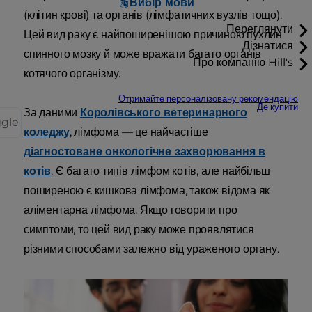
Вибір мови
(клітин крові) та органів (лімфатичних вузлів тощо).
Переглянути
Цей вид раку є найпоширенішою причиною пухлин
Дізнатися
спинного мозку й може вражати багато органів
Про компанію Hill's
котячого організму.
Отримайте персоналізовану рекомендацію
Де купити
За даними
Королівського ветеринарного
ggle
коледжу
, лімфома — це найчастіше
діагностоване онкологічне захворювання в
котів
. Є багато типів лімфом котів, але найбільш
поширеною є кишкова лімфома, також відома як
аліментарна лімфома. Якщо говорити про
симптоми, то цей вид раку може проявлятися
різними способами залежно від ураженого органу.