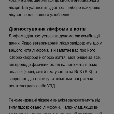
кота, негайно зверніться до свого ветеринарного
лікаря. Він установить діагноз і підбере найкраще
лікування для вашого улюбленця.
Діагностування лімфоми в котів
Лімфома діагностується за допомогою комбінації
даних. Якщо ветеринарний лікар запідозрить, що у
вашого кота лімфома, він запитає вас про його
історію хвороби й спосіб життя. Імовірніше за все,
він проведе фізичний огляд вашого кота, візьме
аналізи (крові, сечі й тестування на ВЛК і ВІК) та
запросить діагностику за знімками, наприклад
рентгенографію або УЗД.
Рекомендовані лікарем аналізи залежатимуть від
типу підозрюваної лімфоми. Наприклад, якщо ви