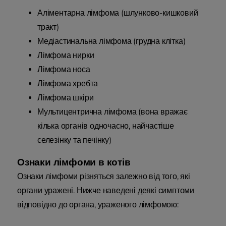
Аліментарна лімфома (шлунково-кишковий
тракт)
Медіастинальна лімфома (грудна клітка)
Лімфома нирки
Лімфома носа
Лімфома хребта
Лімфома шкіри
Мультицентрична лімфома (вона вражає
кілька органів одночасно, найчастіше
селезінку та печінку)
Ознаки лімфоми в котів
Ознаки лімфоми різняться залежно від того, які
органи уражені. Нижче наведені деякі симптоми
відповідно до органа, ураженого лімфомою: