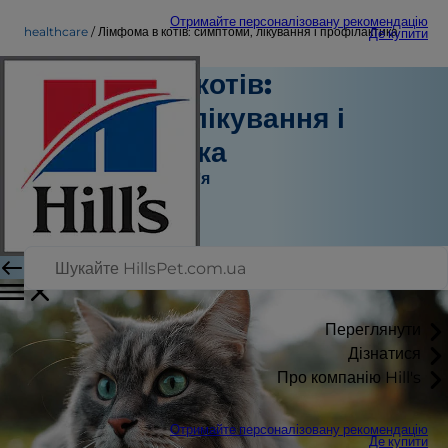
Отримайте персоналізовану рекомендацію
healthcare
Лімфома в котів: симптоми, лікування і профілактика
Де купити
Лімфома в котів:
симптоми, лікування і
профілактика
Турбота про здоров'я
Доктор Сара Вутен
|
Грудень 16, 2024
Переглянути
Дізнатися
Про компанію Hill's
Отримайте персоналізовану рекомендацію
Де купити