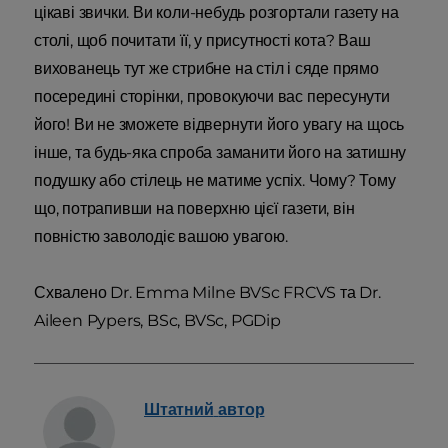
цікаві звички. Ви коли-небудь розгортали газету на
столі, щоб почитати її, у присутності кота? Ваш
вихованець тут же стрибне на стіл і сяде прямо
посередині сторінки, провокуючи вас пересунути
його! Ви не зможете відвернути його увагу на щось
інше, та будь-яка спроба заманити його на затишну
подушку або стілець не матиме успіх. Чому? Тому
що, потрапивши на поверхню цієї газети, він
повністю заволодіє вашою увагою.
Схвалено Dr. Emma Milne BVSc FRCVS та Dr.
Aileen Pypers, BSc, BVSc, PGDip
Штатний
автор