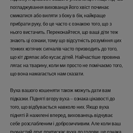
погладжування вихованця його хвіст починає
смикатися або виляти з боку в бік, найкраще
прибрати руку, бо це часто є ознакою того, що з
нього вистачить. Переконайтеся, що ваші діти теж
знають ці ознаки, тому що відсутність розуміння цих
тонких котячих сигналів часто призводить до того,
що кіт дряпає або кусає дітей. Найчастіше провина
лягає на тварину, коли ми просто не помічаємо того,
що вона намагається нам сказати.
Вуха вашого кошеняти також можуть дати вам
підказки. Підняті вгору вуха – ознака цікавості до
того, що відбувається навколо них. Якщо вуха
підняті й нахилені вперед, вихованець відчуває
себе розслабленим і доброзичливим. Але коли ваш
пухнастий друг притискає вуха до голови, це ознака