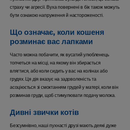
страху чи агресії. Вуха повернені в бік також можуть
бути ознакою напруження й настороженості.
Що означає, коли кошеня
розминає вас лапками
Часто можна побачити, як вусатий улюбленець
топчеться на місці, на якому він збирається
влягтися, або коли сидить у вас на колінах або
грудях. Ця дія вказує на задоволеність та
асоціюється зі смоктанням грудей у матері, коли він
розминав груди, щоб стимулювати подачу молока.
Дивні звички котів
Безсумнівно, наші пухнасті друзі мають деякі дуже