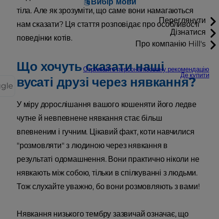
Вибір мови
тіла. Але як зрозуміти, що саме вони намагаються
Переглянути
нам сказати? Ця стаття розповідає про особливості
Дізнатися
поведінки котів.
Про компанію Hill's
Що хочуть сказати наші
Отримайте персоналізовану рекомендацію
Де купити
вусаті друзі через нявкання?
ggle
У міру дорослішання вашого кошеняти його ледве
чутне й невпевнене нявкання стає більш
впевненим і гучним. Цікавий факт, коти навчилися
"розмовляти" з людиною через нявкання в
результаті одомашнення. Вони практично ніколи не
нявкають між собою, тільки в спілкуванні з людьми.
Тож слухайте уважно, бо вони розмовляють з вами!
Нявкання низького тембру зазвичай означає, що