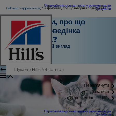
Отримайте персоналізовану рекомендацію
behavior-appearance
Як зрозуміти, про що говорить поведінка вашого кота?
Де купити
Як зрозуміти, про що
говорить поведінка
вашого кота?
Поведінка і зовнішній вигляд
Штатний автор
|
Вересень 20, 2015
Переглянути
Дізнатися
Про компанію Hill's
Отримайте персоналізовану рекомендацію
Де купити