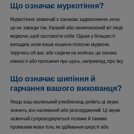
Що означає муркотіння?
Муркотіння зазвичай є ознакою задоволення, хоча
це не завжди так. Хворий або занепокоєний кіт іноді
муркоче, щоб заспокоїти себе. Однак у більшості
випадків, коли ваше кошеня голосно муркоче,
теручись об вас або сидячи на колінах, це ознака
ніжності або прохання про щось, наприклад, про їжу.
Що означає шипіння й
гарчання вашого вихованця?
Якщо ваш маленький улюбленець робить ці звуки,
значить, він наляканий або розсерджений. Ці звуки
зазвичай супроводжуються позами й такими
проявами мови тіла, як здіймання шерсті або