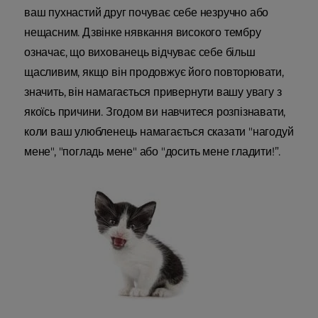
ваш пухнастий друг почуває себе незручно або
нещасним. Дзвінке нявкання високого тембру
означає, що вихованець відчуває себе більш
щасливим, якщо він продовжує його повторювати,
значить, він намагається привернути вашу увагу з
якоїсь причини. Згодом ви навчитеся розпізнавати,
коли ваш улюбленець намагається сказати "нагодуй
мене", "погладь мене" або "досить мене гладити!”.