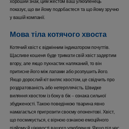
хороший знак, цим жестом ваш улюбленець
показує, що ви йому подобаєтеся та що йому зручно
у вашій компанії.
Мова тіла котячого хвоста
Котячий хвіст є відмінним індикатором почуттів.
Щасливе кошеня буде тримати свій хвіст задертим
вгору, але якщо пухнастик наляканий, то він
притисне його між лапами або розпушить його.
Якщо дорослий кіт виляє хвостом, це свідчить про
роздратованість або нетерплячість. Швидке
виляння хвостом із боку в бік – ознака сильної
збудженості. Такою поведінкою тварина явно
намагається пригрозити своєму опонентові. Хвіст,
що посмикується, є вірною ознакою емоційного
підйому й цікавості вашого улюбленця. Якщо під час