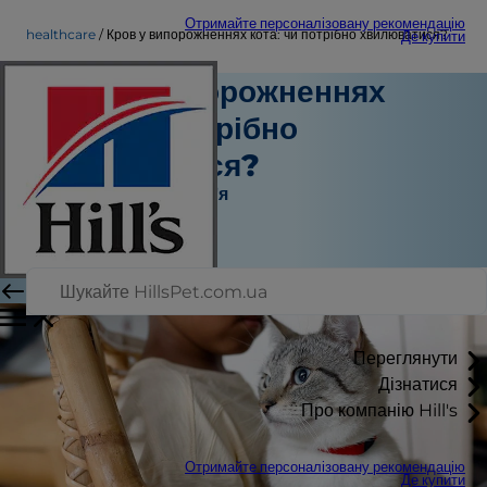
Отримайте персоналізовану рекомендацію
healthcare
Кров у випорожненнях кота: чи потрібно хвилюватися?
Де купити
Кров у випорожненнях
кота: чи потрібно
хвилюватися?
Турбота про здоров'я
Штатний автор
|
Листопад 20, 2023
Переглянути
Дізнатися
Про компанію Hill's
Отримайте персоналізовану рекомендацію
Де купити