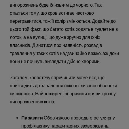
випорожнень буде близьким до чорного. Так
стається тому, що кров встигає частково
перетравитися, тож її колір змінюється. Додайте до
цього той факт, що багато котів ходять в туалет не в
лоток, а на вулиці, що дуже зручно для їхніх
власників. Дізнатися про наявність розладів
травлення у таких котів надзвичайно важко, аж доки
вони не почнуть виглядати дійсно хворими.
Загалом, кровотечу спричинити може все, що
призводить до запалення ніжної слизової оболонки
кишківника. Найпоширеніші причини появи крові у
випорожненнях котів:
Паразити
Обов'язково проводьте регулярну
профілактику паразитарних захворювань.