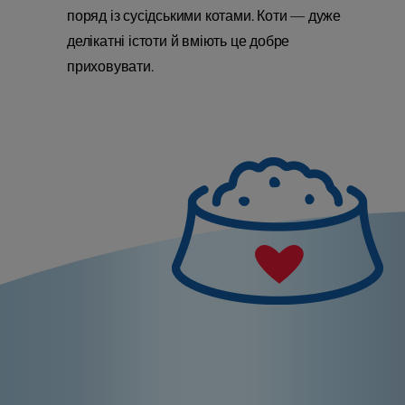
поряд із сусідськими котами. Коти — дуже
делікатні істоти й вміють це добре
приховувати.