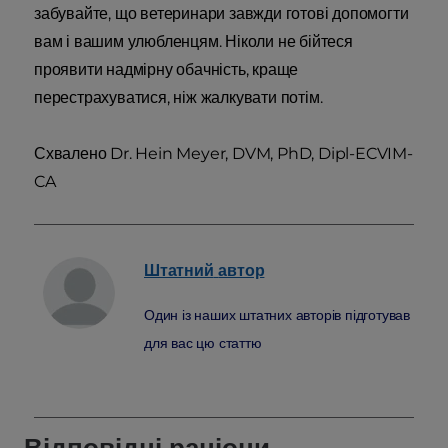
забувайте, що ветеринари завжди готові допомогти
вам і вашим улюбленцям. Ніколи не бійтеся
проявити надмірну обачність, краще
перестрахуватися, ніж жалкувати потім.
Схвалено Dr. Hein Meyer, DVM, PhD, Dipl-ECVIM-
CA
Штатний
автор
Один із наших штатних авторів підготував
для вас цю статтю
Відповідні раціони