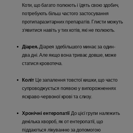
Коти, що багато полюють і їдять свою здобич,
потребують більш частого застосування
протипаразитарних препаратів. Глисти можуть
з'явитися навіть у тих котів, які не полюють.
Діарея.
Діарея здебільшого минає за один-
два дні. Але якщо вона триває довше, може
статися кровотеча.
Коліт
Це запалення товстої кишки, що часто
супроводжується появою у випорожненнях
яскраво-червоної крові та слизу.
Хронічні ентеропатії
До цієї групи належить
декілька хвороб, як от ентеропатії, що
піддаються лікуванню за допомогою