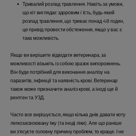
Тривалий розлад травлення. Навіть за умови,
що кіт виглядає здоровим і їсть, будь-який
розлад травлення, що триває понад 48 годин,
це привід провести обстеження, якщо у вас є
така можливість.
Якщо ви вирішите відвідати ветеринара, за
можливості візьміть із собою зразок випорожнень.
Він буде потрібний для виконання аналізу на
паразитів, інфекції та наявність крові. Ветеринар
також може призначити аналіз крові, а іноді ще й
рентген та УЗД.
Часто все вирішується, якщо кілька днів давати коту
легкозасвоювану їжу (та іноді ліки). Але що раніше
ви з'ясуєте головну причину проблем, то краще. І не