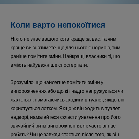
Коли варто непокоїтися
Ніхто не знає вашого кота краще за вас, та чим
краще ви знатимете, що для нього є нормою, тим
раніше помітите зміни. Найкращі власники ті, що
вміють найуважніше спостерігати.
Зрозуміло, що найлегше помітити зміни у
випорожненнях або що кіт надто напружується чи
жаліється, намагаючись сходити в туалет, якщо він
користується лотком. Якщо ж він ходить в туалет
надворі, намагайтеся скласти уявлення про його
звичайний ритм випорожнення: як часто він це
робить? Чи це завжди стається після того, як він