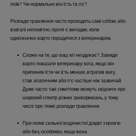
поїв? Чи нормально він їсть та п'є?
Розлади травлення часто проходять самі собою або
взагалі непомітно, проте є випадки, коли
однозначно варто порадитися з ветеринаром.
Схоже на те, що ваш кіт нездужає? Завжди
варто показати ветеринару кота, якщо він
припинив їсти чи їсть менше, втратив вагу,
став апатичним або п'є частіше ніж зазвичай.
Дуже часто такі симптоми можуть свідчити про
широкий спектр різних захворювань, у тому
числі про тяжкі розлади травлення.
При появі сильної водянистої діареї з кров'ю
або без, особливо, якщо вона