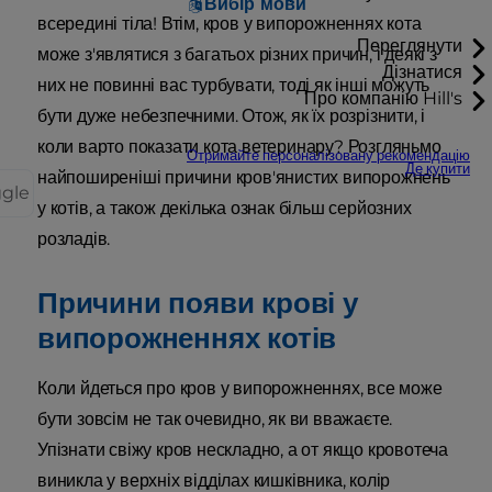
Вибір мови
всередині тіла! Втім, кров у випорожненнях кота
Переглянути
може з'являтися з багатьох різних причин, і деякі з
Дізнатися
них не повинні вас турбувати, тоді як інші можуть
Про компанію Hill's
бути дуже небезпечними. Отож, як їх розрізнити, і
коли варто показати кота ветеринару? Розгляньмо
Отримайте персоналізовану рекомендацію
Де купити
найпоширеніші причини кров'янистих випорожнень
ggle
у котів, а також декілька ознак більш серйозних
розладів.
Причини появи крові у
випорожненнях котів
Коли йдеться про кров у випорожненнях, все може
бути зовсім не так очевидно, як ви вважаєте.
Упізнати свіжу кров нескладно, а от якщо кровотеча
виникла у верхніх відділах кишківника, колір