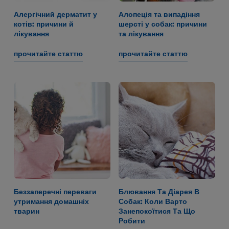
Алергічний дерматит у
Алопеція та випадіння
котів: причини й
шерсті у собак: причини
лікування
та лікування
прочитайте статтю
прочитайте статтю
Беззаперечні переваги
Блювання Та Діарея В
утримання домашніх
Собак: Коли Варто
тварин
Занепокоїтися Та Що
Робити