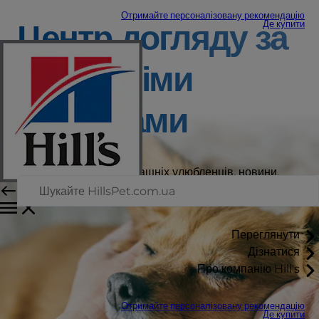
Отримайте персоналізовану рекомендацію
Центр догляду за
Де купити
домашніми
тваринами
Останні історії про домашніх улюбленців, новини,
поради та рекомендації читайте тут.
Переглянути
Дізнатися
Про компанію Hill's
Отримайте персоналізовану рекомендацію
Де купити